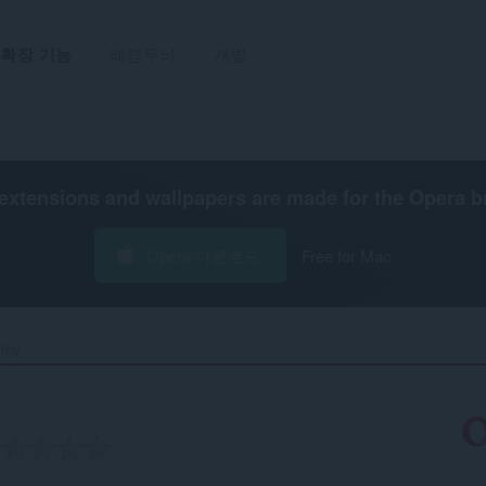
확장 기능
배경무늬
개발
extensions and wallpapers are made for the
Opera b
Opera 다운로드
Free for Mac
thy‎