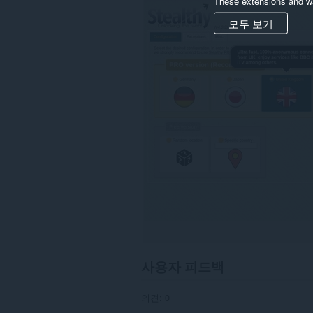
These extensions and wa
웹
사
모두 보기
이
트
의
데
이
터
에
액
세
스
할
수
있
습
니
다.
이
확
장
기
사용자 피드백
능
은
프
의견: 0
록
시