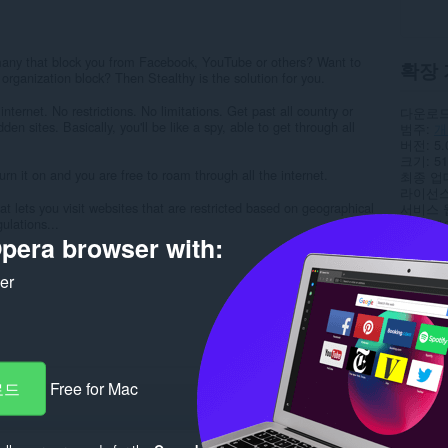
 many that block you from Facebook, YouTube or others? Want to
확장 
 organization block? Then Stealthy is the solution for you.
 internet. No restrictions. No limitations. Get past all country or
다운로드
dden sites. Basically, you'll be like a spy, able to get through all
범주
개
버전
5.
크기
51
urn it on and you are free to roam through all the internet.
최종 업
라이선
hat lets you visit websites that are restricted based on geographical
서비스 
ulations...
지원 페
pera browser with:
Rela
ker
로드
Free for Mac