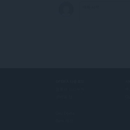
설
정
에
액
세
스
할
수
있
습
니
다.
OPERA 다운로드
서
컴퓨터 브라우저
추
모바일 앱
O
Dev.Opera
Beta 버전