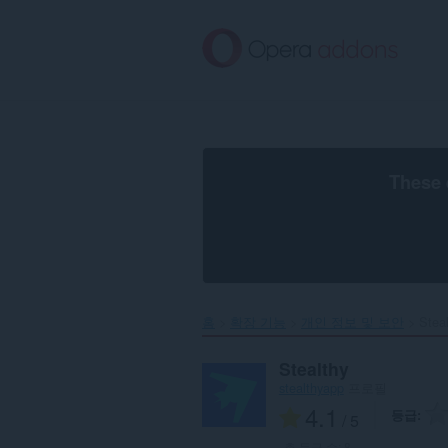
메
인
콘
텐
츠
로
건
너
뜀
These 
홈
확장 기능
개인 정보 및 보안
Steal
Stealthy
stealthyapp
프로필
4.1
등급
/ 5
총 등급 수:
8