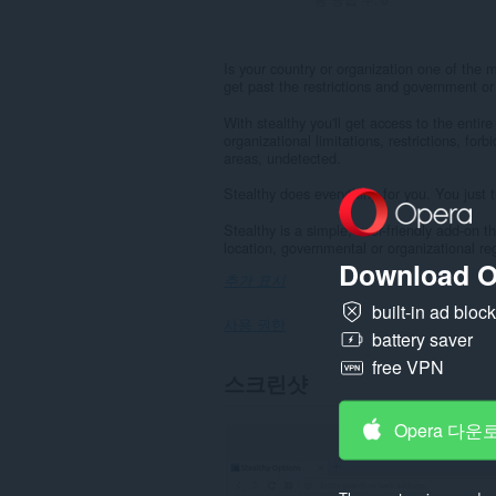
Is your country or organization one of the
get past the restrictions and government or
With stealthy you'll get access to the entire
organizational limitations, restrictions, forbi
areas, undetected.
Stealthy does everything for you. You just t
Stealthy is a simple, user-friendly add-on t
location, governmental or organizational reg
Download O
추가 표시
built-in ad bloc
사용 권한
battery saver
free VPN
이
스크린샷
확
장
기
Opera 다운
능
은
일
부