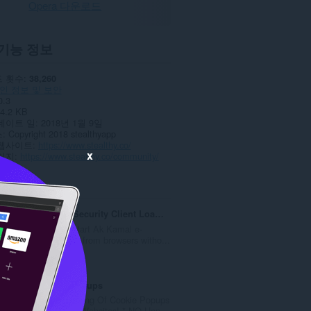
Opera 다운로드
기능 정보
 횟수
38,260
인 정보 및 보안
0.3
4.2 KB
데이트 일
2018년 1월 9일
스
Copyright 2018 stealthyapp
웹사이트
https://www.stealthy.co/
x
이지
https://www.stealthy.co/community/
ted
Ak Kamal e-Security Client Loader
extension to start Ak Kamal e-
Security Client from browsers witho...
총
2
등
급
No Cookie Popups
수
Automatic Closing Of Cookie Popups
:
On Almost All Websites! * NO Unn...