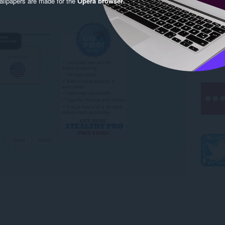
llpapers are made for the
Opera browser
.