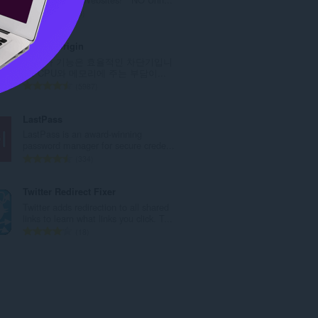
총
8
등
급
uBlock Origin
수
이 부가 기능은 효율적인 차단기입니
:
다. CPU와 메모리에 주는 부담이...
총
5987
등
급
LastPass
수
LastPass is an award-winning
:
password manager for secure crede...
총
334
등
급
Twitter Redirect Fixer
수
Twitter adds redirection to all shared
:
links to learn what links you click. T...
총
18
등
급
수
: