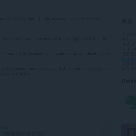
mages, Yahoo, Bing...) , ads, surveys, unwanted redirects...
확장 
다운로드
 are added to a pop-up overlay while hovering the link to let the
범주
생
버전
2.
크기
69
e64 and hex (tricks used by some sites to prevent direct access to
최종 업
라이선
지원 페
tes (e.g. onclick, onmouseover...), text contents and JavaScript:
소스 코
 show overlays)...
Rela