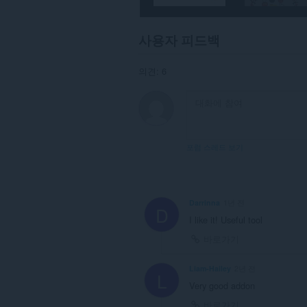
부
웹
사
이
사용자 피드백
트
의
데
의견: 6
이
터
에
액
세
스
할
포럼 스레드 보기
수
있
습
니
다.
Darrinna
1년 전
D
This
I like it! Useful tool
extension
바로가기
can
create
rich
Liam-Hailey
2년 전
notifications
L
and
Very good addon
display
바로가기