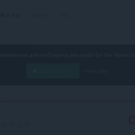
확장 기능
배경무늬
개발
extensions and wallpapers are made for the
Opera b
Opera 다운로드
Free for Mac
r‎