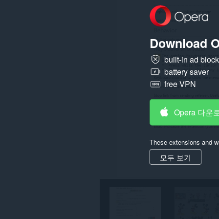
모
든
웹
사
이
Download O
트
의
데
built-in ad bloc
이
battery saver
터
에
free VPN
액
세
스
할
Opera 다운
수
있
습
니
These extensions and wa
다.
모두 보기
이
확
장
기
능
은
일