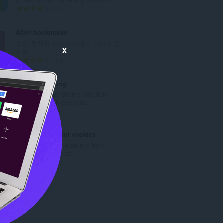
총
30
등
급
Atavi bookmarks
수
모든 장치와 브라우저에서 북마크 동
:
x
기화
총
170
등
급
bacsidinhduong
수
bacsidinhduong shares Nutrition
:
knowledge with everyone.
총
1
등
급
I don't care about cookies
수
Get rid of cookie warnings from
:
almost all websites!
총
109
등
급
수
: