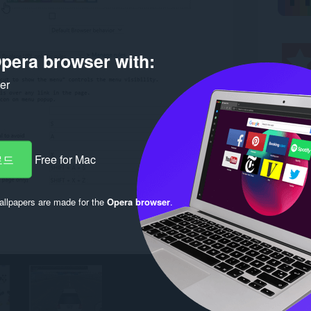
pera browser with:
ker
로드
Free for Mac
llpapers are made for the
Opera browser
.