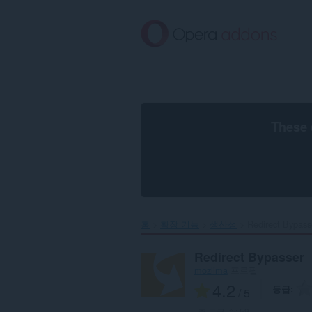
메
인
콘
텐
츠
로
건
너
뜀
These 
홈
확장 기능
생산성
Redirect Bypasse
Redirect Bypasser
mozlima
프로필
4.2
등급
/ 5
총 등급 수:
59