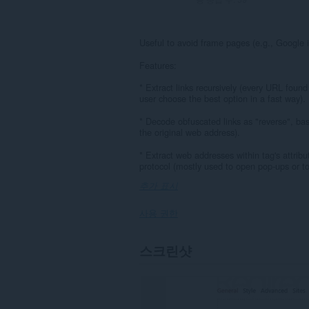
Useful to avoid frame pages (e.g., Google i
Features:
* Extract links recursively (every URL found
user choose the best option in a fast way).
* Decode obfuscated links as "reverse", bas
the original web address).
* Extract web addresses within tag's attribu
protocol (mostly used to open pop-ups or to
추가 표시
사용 권한
이
스크린샷
확
장
기
능
은