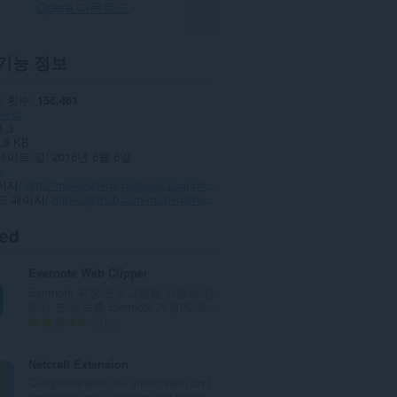
Opera 다운로드
기능 정보
 횟수
156,461
산성
1.3
.8 KB
데이트 일
2016년 6월 6일
스
이지
http://moisesplima.blogspot.com.br/redirect-bypasser
드 페이지
https://github.com/mozlima/redirectbypasser
ted
Evernote Web Clipper
Evernote 확장 프로그램을 사용해 웹
에서 본 정보를 Evernote 계정에 저...
총
610
등
급
Netcraft Extension
수
Comprehensive site information and
:
protection from phishing and malici...