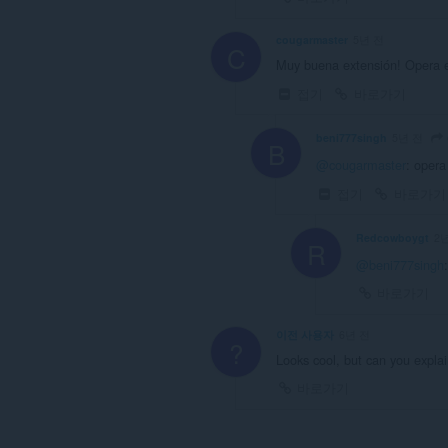
them
to
you
cougarmaster
5년 전
C
in
Muy buena extensión! Opera e
the
system
접기
바로가기
tray.
이
beni777singh
5년 전
B
확
장
@cougarmaster
: opera
기
능
접기
바로가기
은
탭
Redcowboygt
2
및
R
탐
@beni777singh
색
활
바로가기
동
에
액
이전 사용자
6년 전
?
세
Looks cool, but can you explain
스
할
바로가기
수
있
습