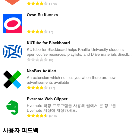
총
170
등
급
Ozon.Ru Кнопка
수
:
총
7
등
급
KUTube for Blackboard
수
KUTube for Blackboard helps Khalifa University students
open course resources, playlists, and Drive materials directl...
:
총
0
등
급
NeoBux AdAlert
수
An extension which notifies you when there are new
advertisements available
:
총
17
등
급
Evernote Web Clipper
수
Evernote 확장 프로그램을 사용해 웹에서 본 정보를
Evernote 계정에 저장하세요.
:
총
610
등
급
사용자 피드백
수