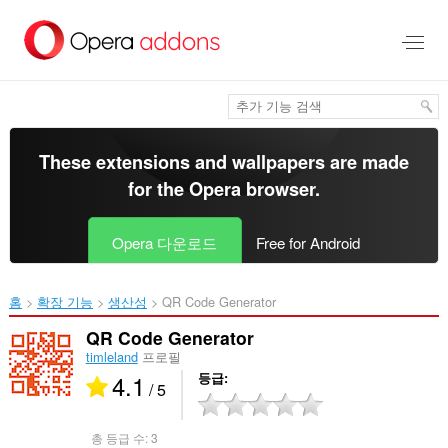
메
인
콘
텐
츠
로
건
너
These extensions and wallpapers are made
뜀
for the
Opera browser
.
Opera 다운로드
Free for Android
홈
확장 기능
생산성
QR Code Generator‎
QR Code Generator
timleland
프로필
4.1
등급
/ 5
총 등급 수:
3