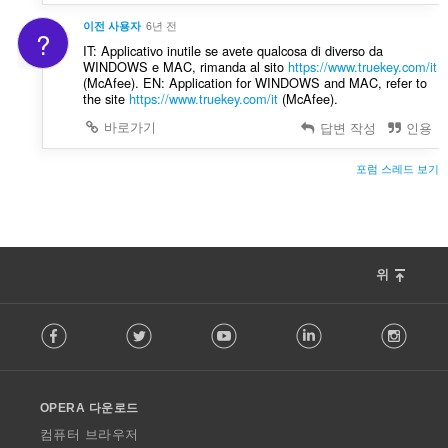
이전 사용자
6년 전
?
IT: Applicativo inutile se avete qualcosa di diverso da
WINDOWS e MAC, rimanda al sito
https://www.truekey.com/it
(McAfee). EN: Application for WINDOWS and MAC, refer to
the site
https://www.truekey.com/it
(McAfee).
바로가기
답변 작성
인용
포럼 스레드 보기
위
F
Facebook
Twitter
Youtube
LinkedIn
Instag
o
l
l
o
OPERA 다운로드
w
O
컴퓨터 브라우저