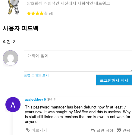
할
수
암호화의 개인적인 서신에서 사회적인 네트워크
수
:
있
총
6
습
등
니
다.
급
사용자 피드백
수
:
의견: 2
포럼 스레드 보기
로그인해서 게시
aaajockboy 0
3년 전
A
This password manager has been defunct now fir at least 7
years now. It was bought by McAffee and this is useless. Why
is stuff still listed as extensions that are known to not work for
anyone
바로가기
답변 작성
인용