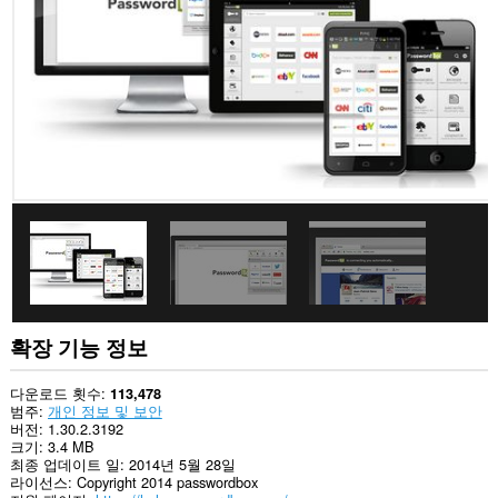
사
이
트
의
데
이
터
에
액
세
스
할
수
있
습
니
다.
이
확
확장 기능 정보
장
기
능
다운로드 횟수
113,478
은
범주
개인 정보 및 보안
탐
버전
1.30.2.3192
색
크기
3.4 MB
기
최종 업데이트 일
2014년 5월 28일
록
라이선스
Copyright 2014 passwordbox