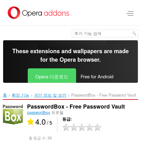
메
인
콘
텐
츠
로
건
너
These extensions and wallpapers are made
뜀
for the
Opera browser
.
Opera 다운로드
Free for Android
홈
확장 기능
개인 정보 및 보안
PasswordBox - Free Password Vault‎
PasswordBox - Free Password Vault
passwordbox
프로필
4.0
등급
/ 5
총 등급 수:
36