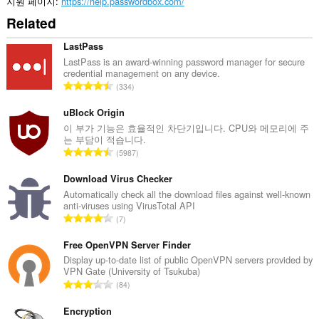
을
지원 페이지
https://help.passwordbox.com/
읽
Related
고
수
정
LastPass
할
LastPass is an award-winning password manager for secure
수
credential management on any device.
있
총
334
습
등
니
급
uBlock Origin
다.
수
이 부가 기능은 효율적인 차단기입니다. CPU와 메모리에 주
이
는 부담이 적습니다.
:
확
총
5987
장
등
기
급
Download Virus Checker
능
수
Automatically check all the download files against well-known
은
anti-viruses using VirusTotal API
탭
:
총
및
7
탐
등
색
급
Free OpenVPN Server Finder
활
수
Display up-to-date list of public OpenVPN servers provided by
동
VPN Gate (University of Tsukuba)
:
에
총
액
84
등
세
스
급
Encryption