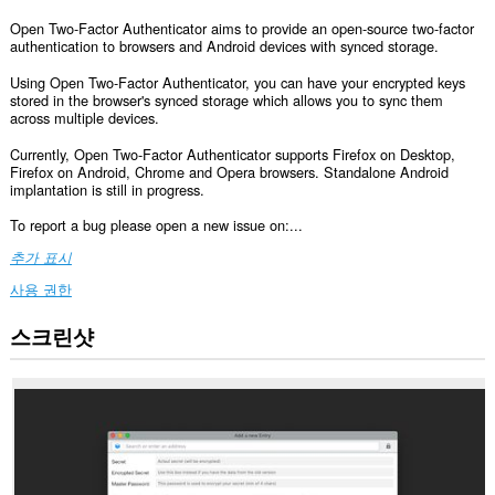
Open Two-Factor Authenticator aims to provide an open-source two-factor
authentication to browsers and Android devices with synced storage.
Using Open Two-Factor Authenticator, you can have your encrypted keys
stored in the browser's synced storage which allows you to sync them
across multiple devices.
Currently, Open Two-Factor Authenticator supports Firefox on Desktop,
Firefox on Android, Chrome and Opera browsers. Standalone Android
implantation is still in progress.
To report a bug please open a new issue on:...
추가 표시
사용 권한
스크린샷
This
extension
can
create
rich
notifications
and
display
them