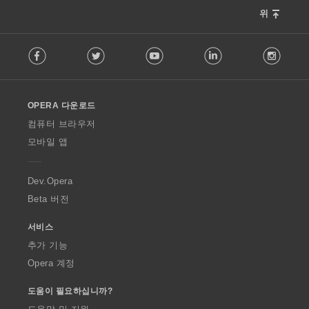
위
F
Facebook
Twitter
Youtube
LinkedIn
Instag
o
l
l
o
OPERA 다운로드
w
O
컴퓨터 브라우저
p
모바일 앱
e
r
a
Dev.Opera
Beta 버전
서비스
추가 기능
Opera 계정
도움이 필요하십니까?