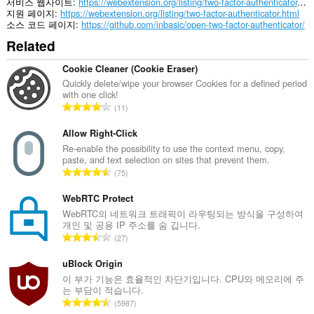
서비스 웹사이트
https://webextension.org/listing/two-factor-authenticator.html
지원 페이지
https://webextension.org/listing/two-factor-authenticator.html
소스 코드 페이지
https://github.com/inbasic/open-two-factor-authenticator/
Related
Cookie Cleaner (Cookie Eraser)
Quickly delete/wipe your browser Cookies for a defined period
with one click!
총
11
등
급
Allow Right-Click
수
Re-enable the possibility to use the context menu, copy,
paste, and text selection on sites that prevent them.
:
총
75
등
급
WebRTC Protect
수
WebRTC의 네트워크 트래픽이 라우팅되는 방식을 구성하여
개인 및 공용 IP 주소를 숨 깁니다.
:
총
27
등
급
uBlock Origin
수
이 부가 기능은 효율적인 차단기입니다. CPU와 메모리에 주
는 부담이 적습니다.
:
총
5987