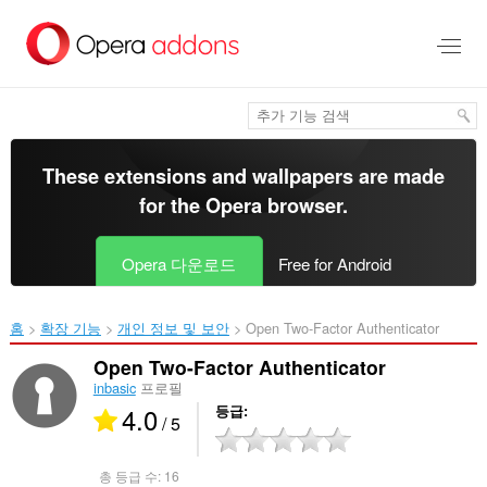
메
인
콘
텐
츠
로
건
너
These extensions and wallpapers are made
뜀
for the
Opera browser
.
Opera 다운로드
Free for Android
홈
확장 기능
개인 정보 및 보안
Open Two-Factor Authenticator‎
Open Two-Factor Authenticator
inbasic
프로필
4.0
등급
/ 5
총 등급 수:
16