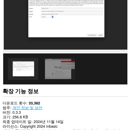
to
you
in
the
system
tray.
확장 기능 정보
다운로드 횟수
33,362
범주
개인 정보 및 보안
버전
0.3.3
크기
256.8 KB
최종 업데이트 일
2024년 11월 14일
라이선스
Copyright 2024 inbasic