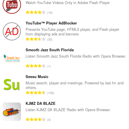
Watch YouTube Videos Only in Adobe Flash Player
총
19
등
급
YouTube™ Player AdBlocker
수
Prevents YouTube page, HTML5 player, and Flash player
from displaying ads and banners
:
총
30
등
급
Smooth Jazz South Florida
수
Listen Smooth Jazz South Florida Radio with Opera Browser.
:
총
1
등
급
Seesu Music
수
Music search, player and meetings. Powered by last.fm and
others.
:
총
159
등
급
KJMZ DA BLAZE
수
Listen KJMZ DA BLAZE Radio with Opera Browser.
:
총
4
등