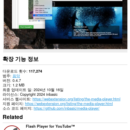
you
in
the
system
tray.
확장 기능 정보
다운로드 횟수
117,274
범주
음악
버전
0.4.7
크기
1.2 MB
최종 업데이트 일
2024년 10월 16일
라이선스
Copyright 2024 inbasic
서비스 웹사이트
https://webextension.org/listing/the-media-player.html
지원 페이지
https://webextension.org/listing/the-media-player.html
소스 코드 페이지
https://github.com/inbasic/media-player/
Related
Flash Player for YouTube™