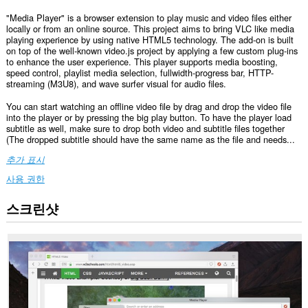
"Media Player" is a browser extension to play music and video files either
locally or from an online source. This project aims to bring VLC like media
playing experience by using native HTML5 technology. The add-on is built
on top of the well-known video.js project by applying a few custom plug-ins
to enhance the user experience. This player supports media boosting,
speed control, playlist media selection, fullwidth-progress bar, HTTP-
streaming (M3U8), and wave surfer visual for audio files.
You can start watching an offline video file by drag and drop the video file
into the player or by pressing the big play button. To have the player load
subtitle as well, make sure to drop both video and subtitle files together
(The dropped subtitle should have the same name as the file and needs...
추가 표시
사용 권한
스크린샷
This
extension
can
create
rich
notifications
and
display
them
to