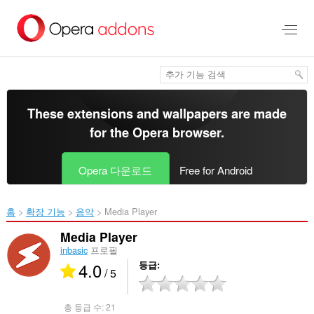
메
인
콘
텐
츠
로
건
너
These extensions and wallpapers are made
뜀
for the
Opera browser
.
Opera 다운로드
Free for Android
홈
확장 기능
음악
Media Player‎
Media Player
inbasic
프로필
4.0
등급
/ 5
총 등급 수:
21