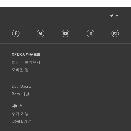
위
F
Facebook
Twitter
Youtube
LinkedIn
Instag
o
l
l
o
OPERA 다운로드
w
O
컴퓨터 브라우저
p
모바일 앱
e
r
a
Dev.Opera
Beta 버전
서비스
추가 기능
Opera 계정