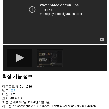
사
이
트
의
데
이
터
에
액
세
스
할
수
있
습
니
다.
확장 기능 정보
다운로드 횟수
1,036
범주
음악
버전
1.2.4
크기
40.9 KB
최종 업데이트 일
2024년 1월 3일
라이선스
Copyright 2023 92d7fce8-0dc8-455d-b8ae-5953b954e4e6