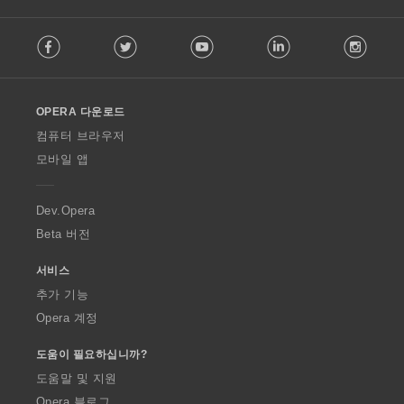
F
Facebook
Twitter
Youtube
LinkedIn
Instag
o
l
l
o
OPERA 다운로드
w
O
컴퓨터 브라우저
p
모바일 앱
e
r
a
Dev.Opera
Beta 버전
서비스
추가 기능
Opera 계정
도움이 필요하십니까?
도움말 및 지원
Opera 블로그