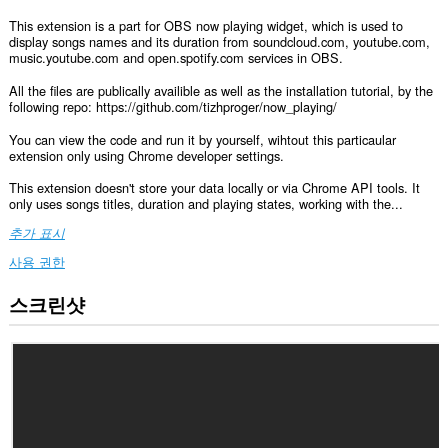
This extension is a part for OBS now playing widget, which is used to
display songs names and its duration from soundcloud.com, youtube.com,
music.youtube.com and open.spotify.com services in OBS.
All the files are publically availible as well as the installation tutorial, by the
following repo: https://github.com/tizhproger/now_playing/
You can view the code and run it by yourself, wihtout this particaular
extension only using Chrome developer settings.
This extension doesn't store your data locally or via Chrome API tools. It
only uses songs titles, duration and playing states, working with the...
추가 표시
사용 권한
스크린샷
이
확
장
기
능
은
일
부
웹