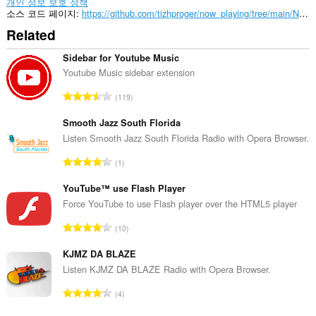
개인 정보 보호 정책
소스 코드 페이지
https://github.com/tizhproger/now_playing/tree/main/NowPlaying_extension
Related
Sidebar for Youtube Music
Youtube Music sidebar extension
총
119
등
급
Smooth Jazz South Florida
수
Listen Smooth Jazz South Florida Radio with Opera Browser.
:
총
1
등
급
YouTube™ use Flash Player
수
Force YouTube to use Flash player over the HTML5 player
:
총
10
등
급
KJMZ DA BLAZE
수
Listen KJMZ DA BLAZE Radio with Opera Browser.
:
총
4
등