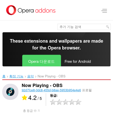
메
인
콘
텐
츠
로
건
너
These extensions and wallpapers are made
뜀
for the
Opera browser
.
Opera 다운로드
Free for Android
홈
확장 기능
음악
Now Playing - OBS‎
Now Playing - OBS
92d7fce8-0dc8-455d-b8ae-5953b954e4e6
프로필
4.2
등급
/ 5
총 등급 수:
1