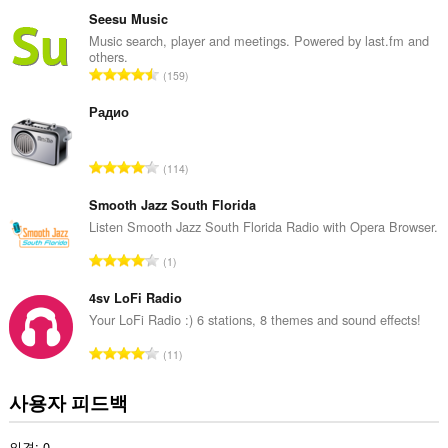
등
급
Seesu Music
수
Music search, player and meetings. Powered by last.fm and
others.
:
총
159
등
급
Радио
수
:
총
114
등
급
Smooth Jazz South Florida
수
Listen Smooth Jazz South Florida Radio with Opera Browser.
:
총
1
등
급
4sv LoFi Radio
수
Your LoFi Radio :) 6 stations, 8 themes and sound effects!
:
총
11
등
급
사용자 피드백
수
:
의견: 0