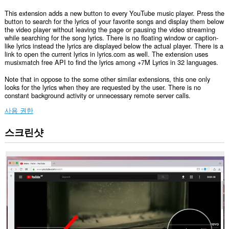
This extension adds a new button to every YouTube music player. Press the
button to search for the lyrics of your favorite songs and display them below
the video player without leaving the page or pausing the video streaming
while searching for the song lyrics. There is no floating window or caption-
like lyrics instead the lyrics are displayed below the actual player. There is a
link to open the current lyrics in lyrics.com as well. The extension uses
musixmatch free API to find the lyrics among +7M Lyrics in 32 languages.
Note that in oppose to the some other similar extensions, this one only
looks for the lyrics when they are requested by the user. There is no
constant background activity or unnecessary remote server calls.
사용 권한
스크린샷
이
확
장
기
능
은
일
부
웹
사
이
트