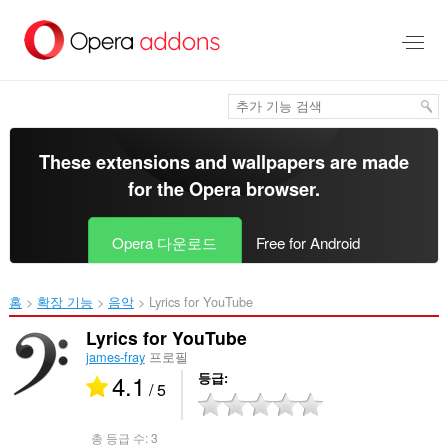
메
인
콘
텐
츠
로
건
너
These extensions and wallpapers are made
뜀
for the
Opera browser
.
Opera 다운로드
Free for Android
홈
확장 기능
음악
Lyrics for YouTube‎
Lyrics for YouTube
james-fray
프로필
4.1
등급
/ 5
총 등급 수:
3