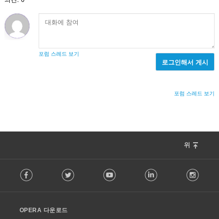
포럼 스레드 보기
로그인해서 게시
포럼 스레드 보기
위
F
Facebook
Twitter
Youtube
LinkedIn
Instag
o
l
l
o
OPERA 다운로드
w