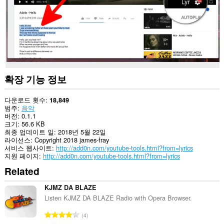
의
데
이
터
에
액
세
스
할
수
확장 기능 정보
있
습
니
다운로드 횟수
18,849
다.
범주
음악
버전
0.1.1
크기
56.6 KB
최종 업데이트 일
2018년 5월 22일
라이선스
Copyright 2018 james-fray
서비스 웹사이트
http://add0n.com/youtube-tools.html?from=lyrics
지원 페이지
http://add0n.com/youtube-tools.html?from=lyrics
Related
KJMZ DA BLAZE
Listen KJMZ DA BLAZE Radio with Opera Browser.
총
4