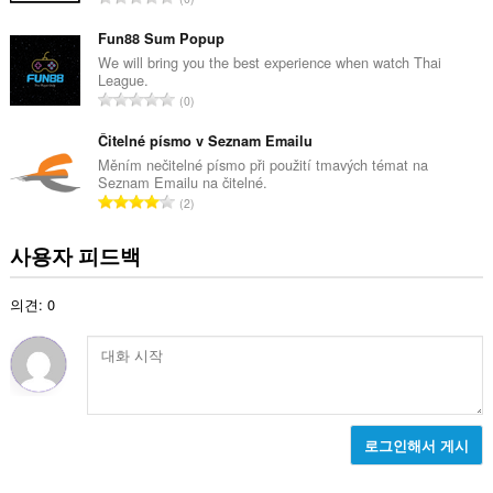
등
급
Fun88 Sum Popup
수
We will bring you the best experience when watch Thai
League.
:
총
0
등
급
Čitelné písmo v Seznam Emailu
수
Měním nečitelné písmo při použití tmavých témat na
Seznam Emailu na čitelné.
:
총
2
등
급
사용자 피드백
수
:
의견: 0
로그인해서 게시