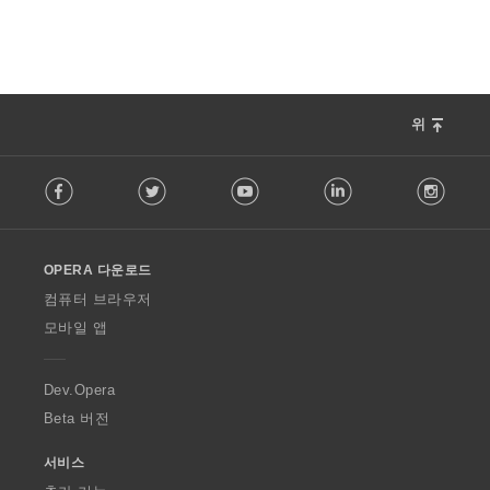
위
F
Facebook
Twitter
Youtube
LinkedIn
Instag
o
l
l
o
OPERA 다운로드
w
O
컴퓨터 브라우저
p
모바일 앱
e
r
a
Dev.Opera
Beta 버전
서비스