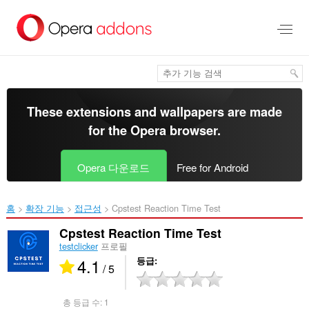
메
인
콘
텐
츠
로
건
너
These extensions and wallpapers are made
뜀
for the
Opera browser
.
Opera 다운로드
Free for Android
홈
확장 기능
접근성
Cpstest Reaction Time Test‎
Cpstest Reaction Time Test
testclicker
프로필
4.1
등급
/ 5
총 등급 수:
1