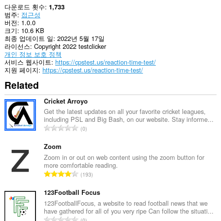
다운로드 횟수
1,733
범주
접근성
버전
1.0.0
크기
10.6 KB
최종 업데이트 일
2022년 5월 17일
라이선스
Copyright 2022 testclicker
개인 정보 보호 정책
서비스 웹사이트
https://cpstest.us/reaction-time-test/
지원 페이지
https://cpstest.us/reaction-time-test/
Related
Cricket Arroyo
Get the latest updates on all your favorite cricket leagues,
including PSL and Big Bash, on our website. Stay informe...
총
0
등
급
Zoom
수
Zoom in or out on web content using the zoom button for
more comfortable reading.
:
총
193
등
급
123Football Focus
수
123FootballFocus, a website to read football news that we
have gathered for all of you very ripe Can follow the situati...
:
총
0