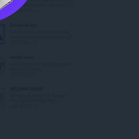
:
the zoom button for more comforta...
총
193
등
급
Cricket Arroyo
수
Get the latest updates on all your
:
favorite cricket leagues, including P...
총
0
등
급
wordle sync
수
keep track of your wordle progress
:
across all devices
총
0
등
급
WELDING GUIDE
수
Reliable Information & Reviews
:
Provided by Welding Mate.
총
1
등
급
수
: