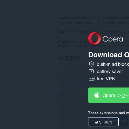
I welcome you to our blog finscorpio.com w
Cryptocurrency, Bitcoin, Ethereum, Altcoin
Our main purpose is to publish recent news 
I write about cryptocurrency, blockchain, bi
ways to invest wisely in these types of asse
Download O
스크린샷
built-in ad bloc
battery saver
free VPN
Opera 다운
These extensions and wa
모두 보기