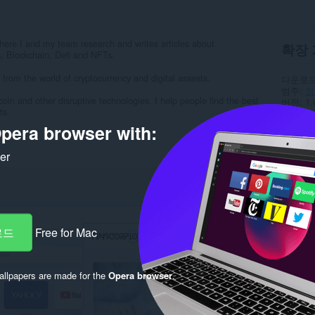
here I and my team research and writes articles about
확장 
s, Blockchain, Defi and NFTs.
from the world of cryptocurrency and digital assests.
다운로드
범주
접
tcoin and other disruptive technologies. I help people find the best
버전
1.
ts.
크기
7.
최종 업
pera browser with:
라이선
개인 정
ker
서비스 
지원 페
Rela
로드
Free for Mac
llpapers are made for the
Opera browser
.