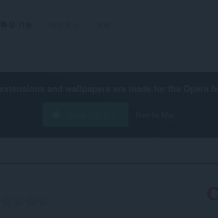
확장 기능
배경무늬
개발
extensions and wallpapers are made for the
Opera b
Opera 다운로드
Free for Mac