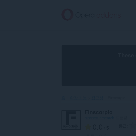
메
인
콘
텐
츠
로
건
너
뜀
These 
홈
확장 기능
접근성
Finscorpio‎
Finscorpio
bincheckersearch
프로필
0.0
등급
/ 5
총 등급 수:
0