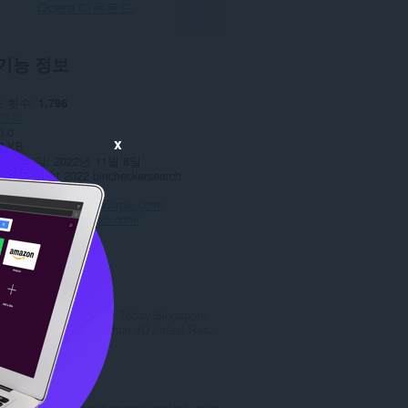
Opera 다운로드
기능 정보
 횟수
1,796
근성
0.0
x
7 KB
데이트 일
2022년 11월 8일
스
Copyright 2022 bincheckersearch
보 보호 정책
웹사이트
https://finscorpio.com/
이지
https://finscorpio.com/
ted
4D Result Hub
Check 4D Result Today Singapore,
Cambodia Matahari 4D Latest Res...
총
0
등
급
Zoom
수
Zoom in or out on web content using