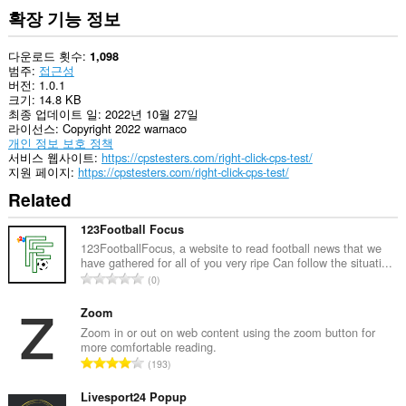
확장 기능 정보
다운로드 횟수
1,098
범주
접근성
버전
1.0.1
크기
14.8 KB
최종 업데이트 일
2022년 10월 27일
라이선스
Copyright 2022 warnaco
개인 정보 보호 정책
서비스 웹사이트
https://cpstesters.com/right-click-cps-test/
지원 페이지
https://cpstesters.com/right-click-cps-test/
Related
123Football Focus
123FootballFocus, a website to read football news that we
have gathered for all of you very ripe Can follow the situati...
총
0
등
급
Zoom
수
Zoom in or out on web content using the zoom button for
more comfortable reading.
:
총
193
등
급
Livesport24 Popup