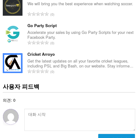
수
We will bring you the best experience when watching soccer.
:
총
0
등
급
Go Party Script
수
Accelerate your sales by using Go Party Scripts for your next
Facebook Party.
:
총
0
등
급
Cricket Arroyo
수
Get the latest updates on all your favorite cricket leagues,
including PSL and Big Bash, on our website. Stay informe...
:
총
0
등
급
사용자 피드백
수
:
의견: 0