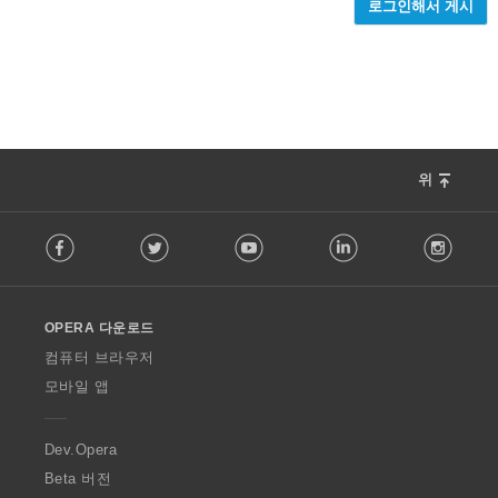
로그인해서 게시
위
F
Facebook
Twitter
Youtube
LinkedIn
Instag
o
l
l
o
OPERA 다운로드
w
O
컴퓨터 브라우저
p
모바일 앱
e
r
a
Dev.Opera
Beta 버전