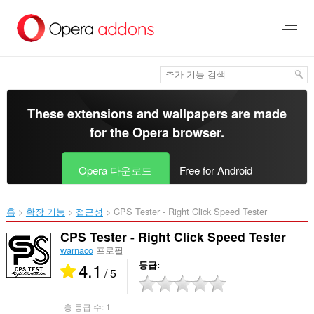
메
인
콘
텐
츠
로
건
너
These extensions and wallpapers are made
뜀
for the
Opera browser
.
Opera 다운로드
Free for Android
홈
확장 기능
접근성
CPS Tester - Right Click Speed Tester‎
CPS Tester - Right Click Speed Tester
warnaco
프로필
4.1
등급
/ 5
총 등급 수:
1