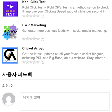
급
Kohi Click Test
수
Kohi Click Test – Kohi CPS Test is a method set on to check
& improve your Clicking Speed ratio of clicks per second in...
:
총
0
등
급
EWP Marketing
수
Generate more business leads with social media marketing.
:
총
0
등
급
Cricket Arroyo
수
Get the latest updates on all your favorite cricket leagues,
including PSL and Big Bash, on our website. Stay informe...
:
총
0
등
급
사용자 피드백
수
:
의견: 0