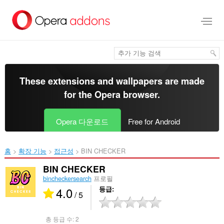
메
인
콘
텐
츠
로
건
너
These extensions and wallpapers are made
뜀
for the
Opera browser
.
Opera 다운로드
Free for Android
홈
확장 기능
접근성
BIN CHECKER‎
BIN CHECKER
bincheckersearch
프로필
4.0
등급
/ 5
총 등급 수:
2