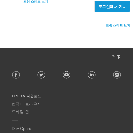
포럼 스레드 보기
로그인해서 게시
포럼 스레드 보기
위
F
Facebook
Twitter
Youtube
LinkedIn
Instag
o
l
l
o
OPERA 다운로드
w
O
컴퓨터 브라우저
p
모바일 앱
e
r
a
Dev.Opera