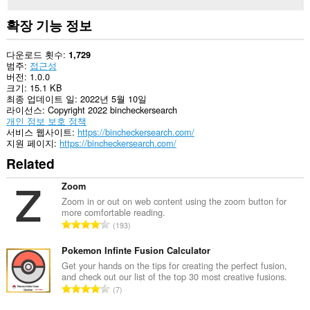
확장 기능 정보
다운로드 횟수
1,729
범주
접근성
버전
1.0.0
크기
15.1 KB
최종 업데이트 일
2022년 5월 10일
라이선스
Copyright 2022 bincheckersearch
개인 정보 보호 정책
서비스 웹사이트
https://bincheckersearch.com/
지원 페이지
https://bincheckersearch.com/
Related
Zoom
Zoom in or out on web content using the zoom button for
more comfortable reading.
총
193
등
급
Pokemon Infinte Fusion Calculator
수
Get your hands on the tips for creating the perfect fusion,
and check out our list of the top 30 most creative fusions.
:
총
7
등