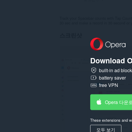
Track your Spacebar counts with Tap Counte
30 sec and make a record in 30 second or y
스크린샷
Download O
built-in ad bloc
battery saver
free VPN
Opera 다운
These extensions and wa
모두 보기