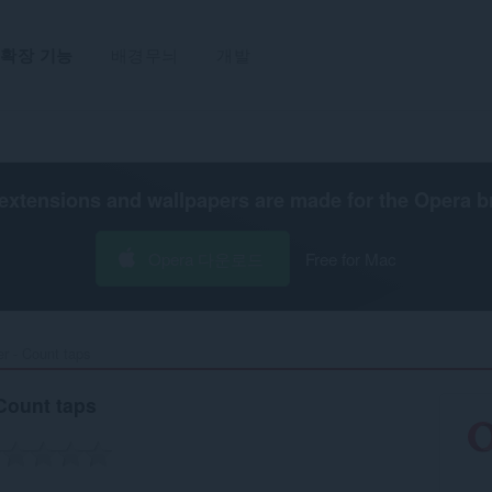
확장 기능
배경무늬
개발
extensions and wallpapers are made for the
Opera b
Opera 다운로드
Free for Mac
 - Count taps‎
Count taps