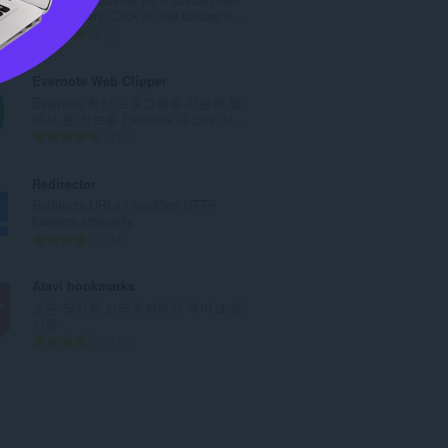
:
search query. Click on the toolbar b...
총
3
등
급
Evernote Web Clipper
수
Evernote 확장 프로그램을 사용해 웹
:
에서 본 정보를 Evernote 계정에 저...
총
610
등
급
Redirector
수
Redirects URLs / modifies HTTP
:
headers arbitrarily.
총
14
등
급
Atavi bookmarks
수
모든 장치와 브라우저에서 북마크 동
:
기화
총
170
등
급
수
: