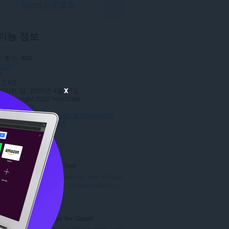
Opera 다운로드
기능 정보
 횟수
632
산성
2
.7 KB
x
데이트 일
2022년 4월 27일
스
Copyright 2022 testclicker
보 보호 정책
웹사이트
https://cpstest.us/tap-counter/
이지
https://cpstest.us/
ted
Copy As Plain Text
Easily copy the selected text without
formatting to the clipboard via the r...
총
5
등
급
Badge counter for Gmail
수
Get badge counter for a custom user