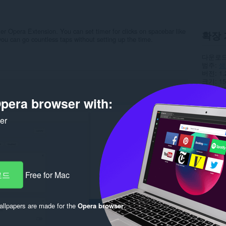
r Opera Extension. You can set timer for clicks on spacebar like
확장 
ou can go countless taps without setting up the time.
다운로드
범주
생
버전
1.
크기
15
최종 업
라이선
pera browser with:
개인 정
서비스 
ker
지원 페
Rela
로드
Free for Mac
llpapers are made for the
Opera browser
.