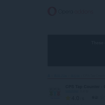
메
인
콘
텐
츠
로
건
너
뜀
These 
홈
확장 기능
생산성
CPS Tap Counter
CPS Tap Counter - 
testclicker
프로필
4.0
등급
/ 5
총 등급 수:
1