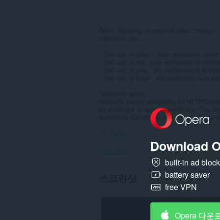
When browsing on secured sites ("https://...
extension icon.
- The icon is green : your connection is no
- The icon is red : your connection is consid
- The icon is gray : the verification is impo
- The icon is black : the verification is in pr
Technical details :
Normally, before encrypting an HTTPS conne
by sending it its security certificate. This 
authorities (Certificate Authorities). There 
추가 표시
Download O
사용 권한
built-in ad bloc
이
battery saver
스크린샷
확
free VPN
장
기
능
은
Opera 다운
모