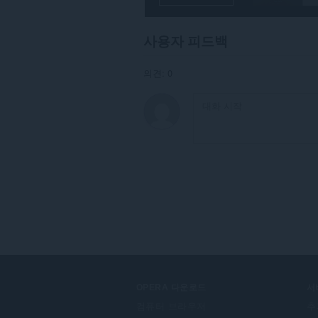
them
to
you
사용자 피드백
in
the
system
의견: 0
tray.
이
확
장
기
능
은
탭
및
탐
색
활
동
에
액
세
스
할
OPERA 다운로드
서
수
있
컴퓨터 브라우저
추
습