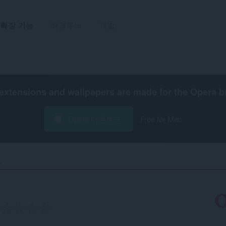
확장 기능
배경무늬
개발
extensions and wallpapers are made for the
Opera b
Opera 다운로드
Free for Mac
‎