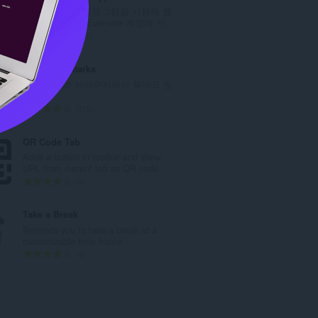
수
Evernote 확장 프로그램을 사용해 웹
:
에서 본 정보를 Evernote 계정에 저...
총
610
등
급
Atavi bookmarks
수
모든 장치와 브라우저에서 북마크 동
:
기화
총
170
등
급
QR Code Tab
수
Adds a button in toolbar and show
:
URL from current tab as QR code
총
9
등
급
Take a Break
수
Reminds you to take a break at a
:
customizable time frame.
총
4
등
급
수
: