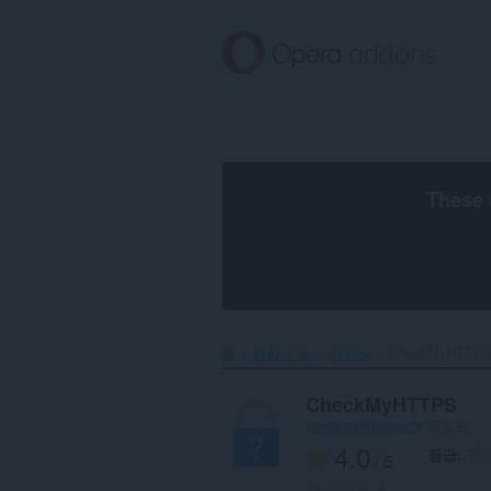
메
인
콘
텐
츠
로
건
너
뜀
These 
홈
확장 기능
생산성
CheckMyHTTPS
CheckMyHTTPS
checkmyhttpsteam
프로필
4.0
등급
/ 5
총 등급 수:
3