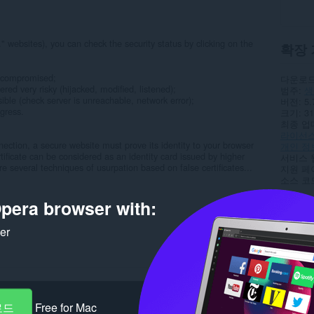
" websites), you can check the security status by clicking on the
확장 
t compromised;
다운로드
ered very risky (hijacked, modified, listened);
범주
생
ssible (check server is unreachable, network error);
버전
5.
ogress.
크기
31
최종 업
라이선
ction, a secure website must prove its identity to your browser
개인 정
certificate can be considered as an identity card issued by higher
서비스 
are several techniques of usurpation based on false certificates...
지원 페
소스 코
pera browser with:
Rela
ker
로드
Free for Mac