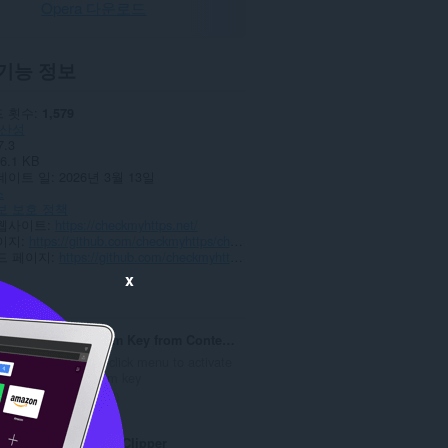
Opera 다운로드
기능 정보
 횟수
1,579
산성
7.3
6.1 KB
데이트 일
2026년 3월 13일
스
보 보호 정책
웹사이트
https://checkmyhttps.net/
이지
https://github.com/checkmyhttps/checkmyhttps/issues
드 페이지
https://github.com/checkmyhttps/checkmyhttps/tree/master/Chromium
x
ted
Activate Steam Key from Context Menu
Use the right-click menu to activate
selected steam key
총
6
등
급
Evernote Web Clipper