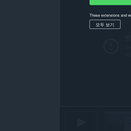
든
웹
사
These extensions and wa
이
트
모두 보기
의
데
이
터
에
액
세
스
할
수
있
습
니
다.
This
extension
can
create
rich
notifications
and
display