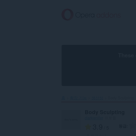
메
인
콘
텐
츠
로
건
너
뜀
These 
홈
확장 기능
생산성
Body Sculpting‎
Body Sculpting
clarkjenifer
프로필
3.9
등급
/ 5
총 등급 수:
1