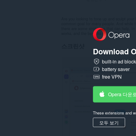
Are you looking to tone up and sculpt your 
common goal for many people. And while the
there are some strategies that can help. In t
works, and the benefits it can offer.
스크린샷
Download O
built-in ad bloc
battery saver
free VPN
Opera 다운
These extensions and wa
모두 보기