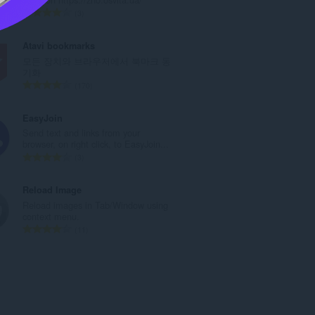
총
3
등
급
Atavi bookmarks
수
모든 장치와 브라우저에서 북마크 동
:
기화
총
170
등
급
EasyJoin
수
Send text and links from your
:
browser, on right click, to EasyJoin...
총
3
등
급
Reload Image
수
Reload images in Tab/Window using
:
context menu.
총
11
등
급
수
: