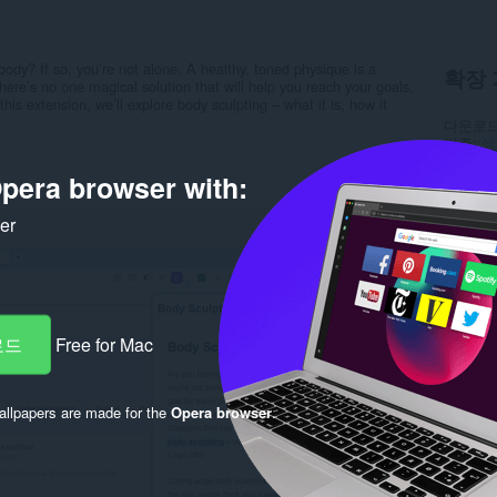
body? If so, you’re not alone. A healthy, toned physique is a
확장 
re’s no one magical solution that will help you reach your goals,
his extension, we’ll explore body sculpting – what it is, how it
다운로드
범주
생
버전
1.
크기
3.
pera browser with:
최종 업
라이선
ker
개인 정
서비스 
Rela
로드
Free for Mac
llpapers are made for the
Opera browser
.