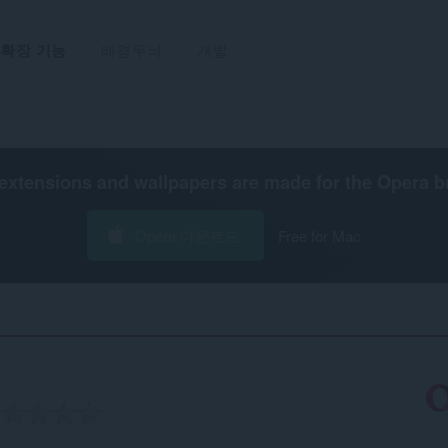
확장 기능
배경무늬
개발
extensions and wallpapers are made for the
Opera b
Opera 다운로드
Free for Mac