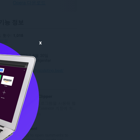
Opera 다운로드
기능 정보
 횟수
1,018
산성
x
0.0
6 KB
데이트 일
2023년 8월 30일
스
Copyright 2023 clarkjenifer
보 보호 정책
웹사이트
https://bodysculpting.best/
ted
Evernote Web Clipper
Evernote 확장 프로그램을 사용해 웹
에서 본 정보를 Evernote 계정에 저...
총
610
등
급
ZNO comment
수
Allows you to open comments to
:
tasks on https://zno.osvita.ua/