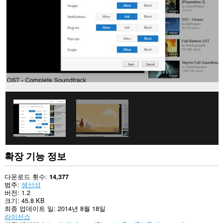
사
이
트
의
데
이
터
에
액
세
스
할
수
있
습
니
다.
이
확
확장 기능 정보
장
기
능
다운로드 횟수
14,377
은
범주
생산성
웹
버전
1.2
사
크기
45.8 KB
이
최종 업데이트 일
2014년 8월 18일
트
라이선스