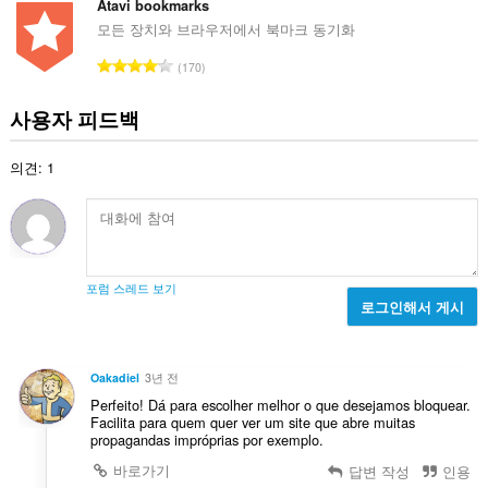
는
급
Atavi bookmarks
설
수
모든 장치와 브라우저에서 북마크 동기화
정
:
을
총
170
조
등
작
할
급
사용자 피드백
수
수
있
:
습
의견: 1
니
다.
이
확
장
기
포럼 스레드 보기
능
로그인해서 게시
은
탭
및
탐
Oakadiel
3년 전
색
활
Perfeito! Dá para escolher melhor o que desejamos bloquear.
동
Facilita para quem quer ver um site que abre muitas
에
propagandas impróprias por exemplo.
액
바로가기
답변 작성
인용
세