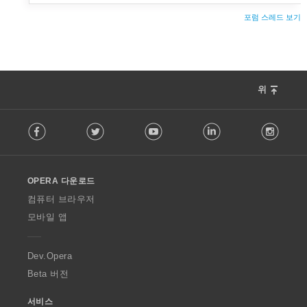
스
할
포럼 스레드 보기
수
있
습
니
다.
위
F
Facebook
Twitter
Youtube
LinkedIn
Instag
o
l
l
o
OPERA 다운로드
w
O
컴퓨터 브라우저
p
모바일 앱
e
r
a
Dev.Opera
Beta 버전
서비스