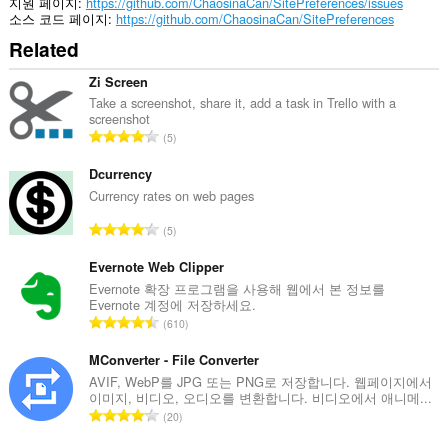
에
지원 페이지
https://github.com/ChaosinaCan/SitePreferences/issues
서
소스 코드 페이지
https://github.com/ChaosinaCan/SitePreferences
쿠
Related
키,
JavaScript
및
Zi Screen
플
Take a screenshot, share it, add a task in Trello with a
러
screenshot
그
총
5
인
등
같
급
Dcurrency
은
기
수
Currency rates on web pages
능
:
을
총
5
사
등
용
급
Evernote Web Clipper
할
수
Evernote 확장 프로그램을 사용해 웹에서 본 정보를
수
Evernote 계정에 저장하세요.
있
:
총
는
610
지
등
여
급
MConverter - File Converter
부
수
AVIF, WebP를 JPG 또는 PNG로 저장합니다. 웹페이지에서
를
이미지, 비디오, 오디오를 변환합니다. 비디오에서 애니메...
:
지
총
정
20
등
하