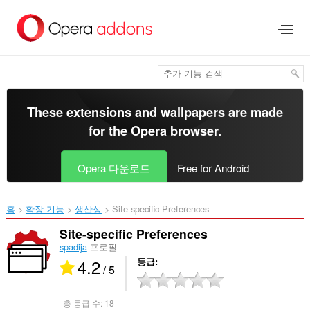
메
인
콘
텐
츠
로
건
너
These extensions and wallpapers are made
뜀
for the
Opera browser
.
Opera 다운로드
Free for Android
홈
확장 기능
생산성
Site-specific Preferences‎
Site-specific Preferences
spadija
프로필
4.2
등급
/ 5
총 등급 수:
18