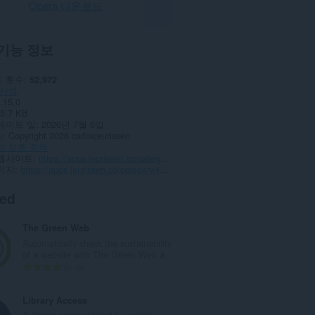
Opera 다운로드
기능 정보
 횟수
52,972
산성
.15.0
5.7 KB
데이트 일
2026년 7월 6일
스
Copyright 2026 carlosjeurissen
보 보호 정책
웹사이트
https://apps.jeurissen.co/category-tabs-for-google-keep
이지
https://apps.jeurissen.co/category-tabs-for-google-keep/contact
ted
The Green Web
Automatically check the sustainability
of a website with The Green Web a...
총
6
등
급
Library Access
수
A library-approved tool to unlock