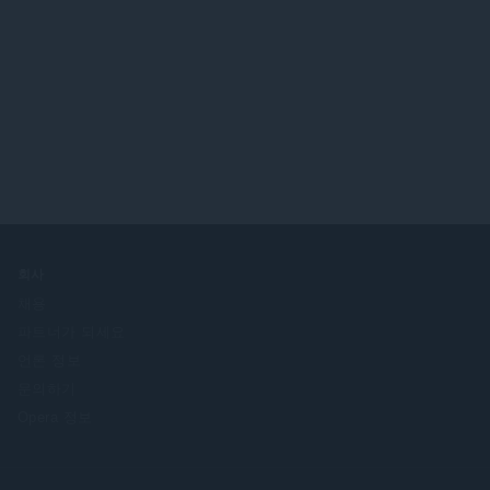
회사
채용
파트너가 되세요
언론 정보
문의하기
Opera 정보