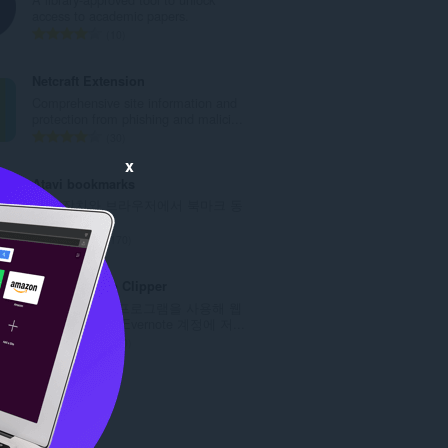
:
access to academic papers.
총
10
등
급
Netcraft Extension
수
Comprehensive site information and
:
protection from phishing and malici...
총
30
등
x
급
Atavi bookmarks
수
모든 장치와 브라우저에서 북마크 동
:
기화
총
170
등
급
Evernote Web Clipper
수
Evernote 확장 프로그램을 사용해 웹
:
에서 본 정보를 Evernote 계정에 저...
총
610
등
급
수
: