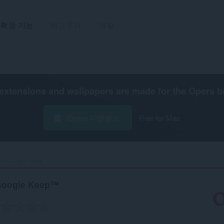
확장 기능
배경무늬
개발
extensions and wallpapers are made for the
Opera b
Opera 다운로드
Free for Mac
for Google Keep™‎
 Google Keep™