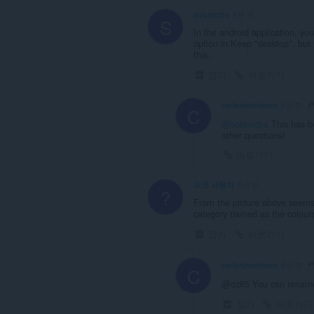
sobmicha
4년 전
S
In the android application, y
option in Keep "desktop", but 
this.
접기
바로가기
carlosjeurissen
4년 전
C
@sobmicha
This has b
other questions!
바로가기
이전 사용자
5년 전
?
From the picture above seems l
category named as the colour
접기
바로가기
carlosjeurissen
4년 전
C
@oz85 You can rename t
접기
바로가기