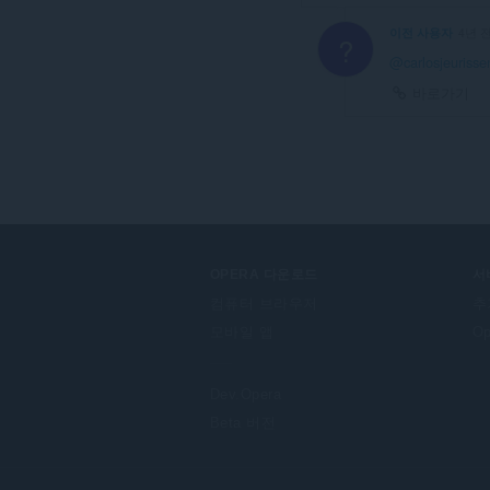
이전 사용자
4년 
?
@carlosjeurisse
바로가기
OPERA 다운로드
서
컴퓨터 브라우저
추
모바일 앱
O
Dev.Opera
Beta 버전
F