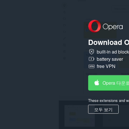
웹
사
이
트
의
데
이
터
Download O
에
액
세
built-in ad bloc
스
battery saver
할
수
free VPN
있
습
니
Opera 다운
다.
This
permission
These extensions and wa
allows
other
모두 보기
installed
extensions
and
web
pages