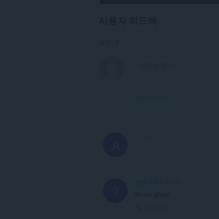
to
communicate
사용자 피드백
with
this
extension.
의견: 7
이
확
장
기
능
은
포럼 스레드 보기
사
이
드
바
에
amishachar
3개월 전
패
A
널
이 포스트는 삭제됐습니다!
을
바로가기
추
가
해
이전 사용자
2년 전
?
줍
Works great!
니
다.
바로가기