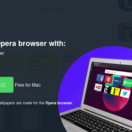
pera browser with:
ker
로드
Free for Mac
llpapers are made for the
Opera browser
.