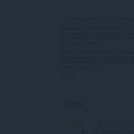
Tired of wasting time looking look through 
With Category Tabs for Google Keep™, you
want to view the notes you have sorted by co
like to view your you entire collection of not
option is set by default).
Category Tabs for Google Keep™ seamlessly
notes/checklists in list view or gird view is st
available as well and is still placed in the s
offered by Google Keep...
추가 표시
사용 권한
이
스크린샷
확
장
기
능
은
일
부