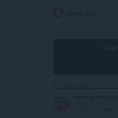
메
인
콘
텐
츠
로
건
너
뜀
These 
홈
확장 기능
생산성
Category Tabs 
Category Tabs for
carlosjeurissen
프로필
4.2
등급
/ 5
총 등급 수:
30