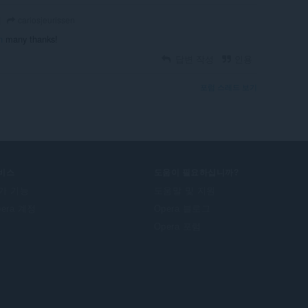
carlosjeurissen
전
n
many thanks!
답변 작성
인용
포럼 스레드 보기
비스
도움이 필요하십니까?
가 기능
도움말 및 지원
pera 계정
Opera 블로그
Opera 포럼