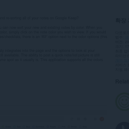
and re-sorting all of your notes on Google Keep?
확장 
 can now sort your new and existing notes by color. When you
lor, simply click on the note color you wish to view. If you would
다운로드
es/checklists, there is an “All” option next to the color options (this
범주
생
버전
20
크기
17
 integrates into the page and the options to look at your
최종 업
ill available. The ability to post a quick note/list/picture is still
라이선
ame spot as it usually is. This application supports all the colors
개인 정
서비스 
지원 페
Rela