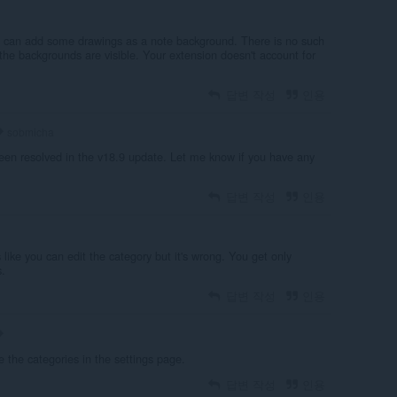
ou can add some drawings as a note background. There is no such
the backgrounds are visible. Your extension doesn't account for
답변 작성
인용
sobmicha
een resolved in the v18.9 update. Let me know if you have any
답변 작성
인용
ike you can edit the category but it's wrong. You get only
s.
답변 작성
인용
he categories in the settings page.
답변 작성
인용