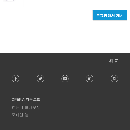
로그인해서 게시
위
F
Facebook
Twitter
Youtube
LinkedIn
Instag
o
l
l
o
OPERA 다운로드
w
O
컴퓨터 브라우저
p
모바일 앱
e
r
a