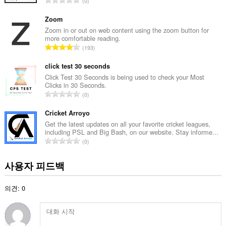
0
등
급
Zoom
수
Zoom in or out on web content using the zoom button for
more comfortable reading.
:
총
193
등
급
click test 30 seconds
수
Click Test 30 Seconds is being used to check your Most
Clicks in 30 Seconds.
:
총
0
등
급
Cricket Arroyo
수
Get the latest updates on all your favorite cricket leagues,
including PSL and Big Bash, on our website. Stay informe...
:
총
0
등
급
사용자 피드백
수
:
의견: 0