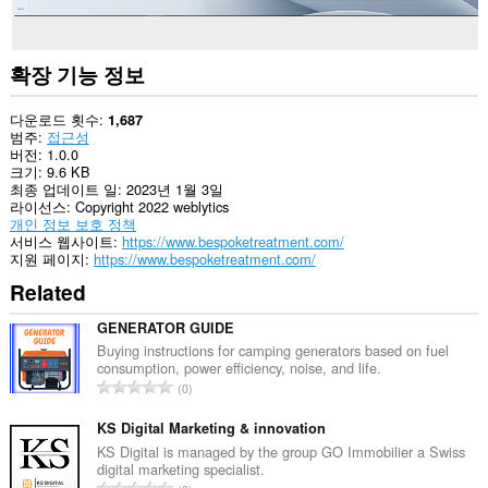
확장 기능 정보
다운로드 횟수
1,687
범주
접근성
버전
1.0.0
크기
9.6 KB
최종 업데이트 일
2023년 1월 3일
라이선스
Copyright 2022 weblytics
개인 정보 보호 정책
서비스 웹사이트
https://www.bespoketreatment.com/
지원 페이지
https://www.bespoketreatment.com/
Related
GENERATOR GUIDE
Buying instructions for camping generators based on fuel
consumption, power efficiency, noise, and life.
총
0
등
급
KS Digital Marketing & innovation
수
KS Digital is managed by the group GO Immobilier a Swiss
digital marketing specialist.
:
총