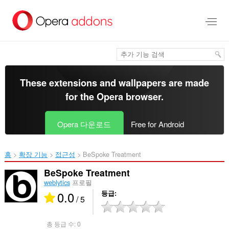
메
인
콘
텐
츠
로
건
너
These extensions and wallpapers are made
뜀
for the
Opera browser
.
Opera 다운로드
Free for Android
홈
확장 기능
접근성
BeSpoke Treatment‎
BeSpoke Treatment
weblytics
프로필
0.0
등급
/ 5
총 등급 수:
0