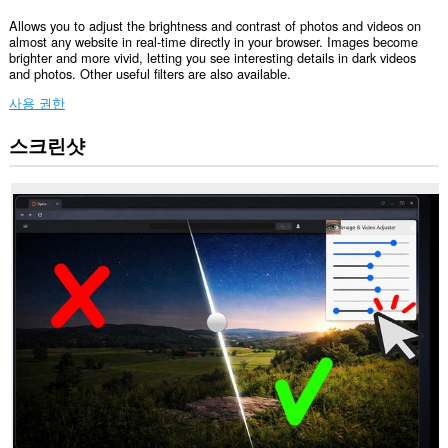
Allows you to adjust the brightness and contrast of photos and videos on
almost any website in real-time directly in your browser. Images become
brighter and more vivid, letting you see interesting details in dark videos
and photos. Other useful filters are also available.
사용 권한
스크린샷
이
확
장
기
능
은
모
든
웹
사
이
트
의
데
이
터
에
액
세