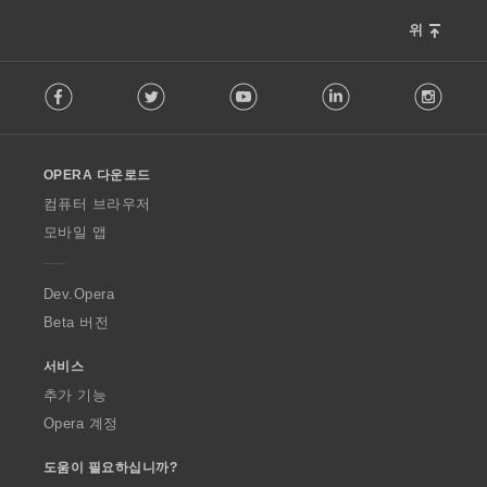
위
F
Facebook
Twitter
Youtube
LinkedIn
Instag
o
l
l
o
OPERA 다운로드
w
O
컴퓨터 브라우저
p
모바일 앱
e
r
a
Dev.Opera
Beta 버전
서비스
추가 기능
Opera 계정
도움이 필요하십니까?