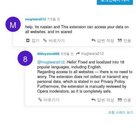
mugiwara012
7개월 전
M
help. its russian and This extension can access your data on
all websites. and im scared
접기
바로가기
답변 작성
인용
mugiwara012
888system888
6개월 전
8
@mugiwara012
: Hello! Fixed and localized into 18
popular languages, including English.
Regarding access to all websites — there is no need to
worry. The extension does not collect or transmit any
personal data, which is stated in our Privacy Policy.
Furthermore, the extension is manually reviewed by
Opera moderators, so it is completely safe.
바로가기
답변 작성
인용
포럼 스레드 보기