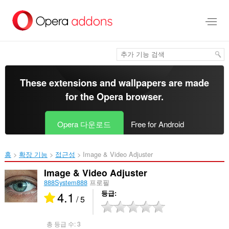
메
인
콘
텐
츠
로
건
너
These extensions and wallpapers are made
뜀
for the
Opera browser
.
Opera 다운로드
Free for Android
홈
확장 기능
접근성
Image & Video Adjuster‎
Image & Video Adjuster
888System888
프로필
4.1
등급
/ 5
총 등급 수:
3