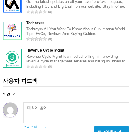
수
Get the latest updates on all your favorite cricket leagues,
including PSL and Big Bash, on our website. Stay informe...
:
총
0
등
급
Techrayss
수
Techrayss All You Want To Know About Sublimation World
Tips, FAQs, Reviews And Buying Guides.
:
총
0
등
급
Revenue Cycle Mgmt
수
Revenue Cycle Mgmt is a medical billing firm providing
revenue cycle management services and billing solutions to...
:
총
0
등
급
사용자 피드백
수
:
의견: 2
포럼 스레드 보기
로그인해서 게시