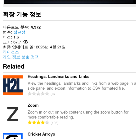
스
할
수
확장 기능 정보
있
습
니
다운로드 횟수
4,372
다.
범주
접근성
버전
1.6
크기
67.7 KB
최종 업데이트 일
2026년 4월 21일
라이선스
개인 정보 보호 정책
Related
Headings, Landmarks and Links
View the headings, landmarks and links from a web page in a
side panel and export information to CSV formated file.
총
0
등
급
Zoom
수
Zoom in or out on web content using the zoom button for
more comfortable reading.
:
총
193
등
급
Cricket Arroyo