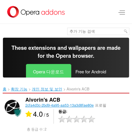
메
인
콘
텐
츠
로
건
너
These extensions and wallpapers are made
뜀
for the
Opera browser
.
Opera 다운로드
Free for Android
홈
확장 기능
개인 정보 및 보안
Aivorin's ACB‎
Aivorin's ACB
2cfa4d3c-2bd9-4a95-aa53-13a3d8fae80e
프로필
4.0
등급
/ 5
총 등급 수:
2