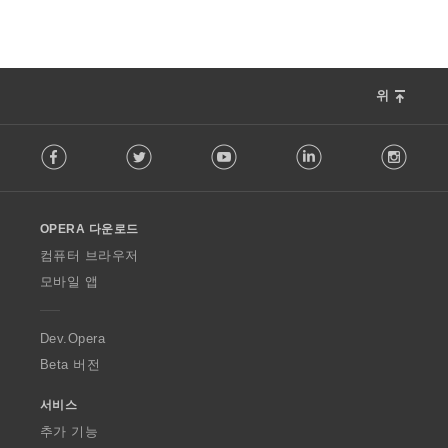
위
F
Facebook
Twitter
Youtube
LinkedIn
Instag
o
l
l
o
OPERA 다운로드
w
O
컴퓨터 브라우저
p
모바일 앱
e
r
a
Dev.Opera
Beta 버전
서비스
추가 기능