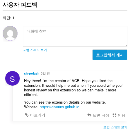
급
사용자 피드백
수
:
의견: 1
포럼 스레드 보기
로그인해서 게시
sh-polash
3일 전
S
Hey there! I'm the creator of ACB. Hope you liked the
extension. It would help me out a ton if you could write your
honest review on this extension so we can make it more
efficient.
You can see the extension details on our website.
Website:
https://aivorins.github.io
바로가기
답변 작성
인용
포럼 스레드 보기