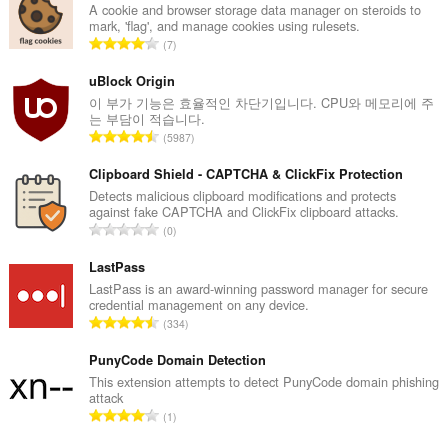
스
A cookie and browser storage data manager on steroids to
할
mark, 'flag', and manage cookies using rulesets.
수
총
7
있
등
습
급
uBlock Origin
니
다.
수
이 부가 기능은 효율적인 차단기입니다. CPU와 메모리에 주
는 부담이 적습니다.
:
총
5987
등
급
Clipboard Shield - CAPTCHA & ClickFix Protection
수
Detects malicious clipboard modifications and protects
against fake CAPTCHA and ClickFix clipboard attacks.
:
총
0
등
급
LastPass
수
LastPass is an award-winning password manager for secure
credential management on any device.
:
총
334
등
급
PunyCode Domain Detection
수
This extension attempts to detect PunyCode domain phishing
attack
:
총
1
등