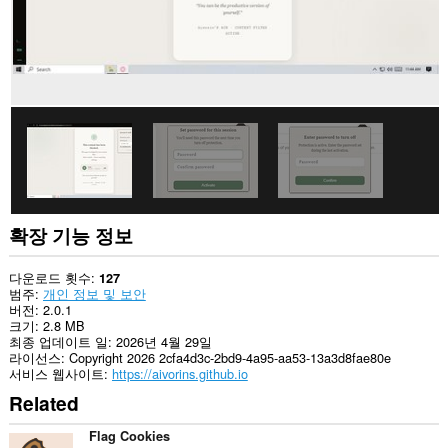
이
터
에
액
세
스
할
수
있
습
니
다.
이
확
확장 기능 정보
장
기
능
다운로드 횟수
127
은
범주
개인 정보 및 보안
탭
버전
2.0.1
및
크기
2.8 MB
탐
최종 업데이트 일
2026년 4월 29일
색
라이선스
Copyright 2026 2cfa4d3c-2bd9-4a95-aa53-13a3d8fae80e
활
서비스 웹사이트
https://aivorins.github.io
동
Related
에
액
세
Flag Cookies