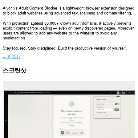
Aivorin’s Adult Content Blocker is a lightweight browser extension designed
to block adult websites using advanced text scanning and domain filtering.
With protection against 30,000+ known adult domains, it actively prevents
explicit content from loading — even on newly discovered pages. Moreover,
users are allowed to add any website to the whitelist to avoid any
misdetection
Stay focused. Stay disciplined. Build the productive version of yourself.
사용 권한
스크린샷
이
확
장
기
능
은
모
든
웹
사
이
트
의
데