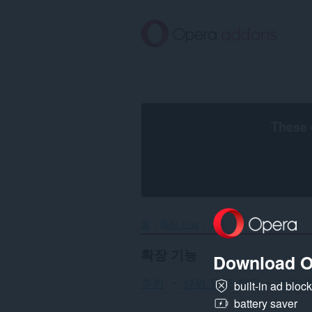
메
인
콘
텐
츠
로
건
너
뜀
These 
홈
확장 기능
쇼핑
확장 기능
Download O
추천
상위 등급 항목
개인 
built-in ad bloc
battery saver