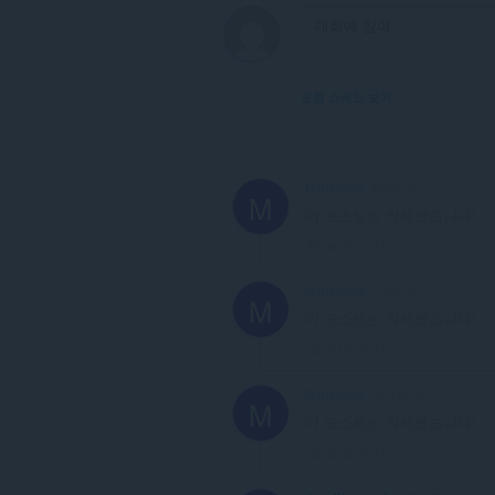
스
할
수
있
습
니
포럼 스레드 보기
다.
This
extension
can
Marienklin
6개월 전
store
M
an
이 포스트는 삭제됐습니다!
unlimited
바로가기
amount
of
client-
Marienklin
7개월 전
M
side
이 포스트는 삭제됐습니다!
data.
바로가기
Marienklin
10개월 전
M
이 포스트는 삭제됐습니다!
바로가기