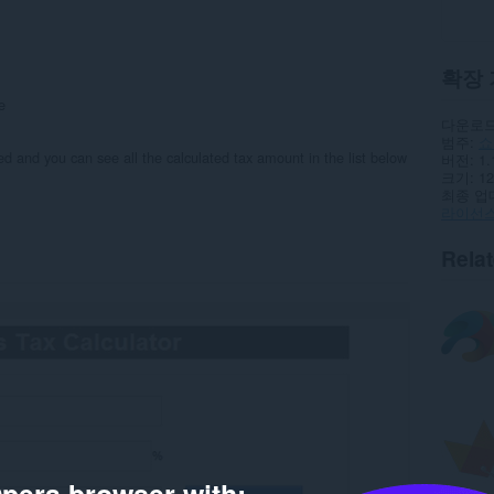
확장 
e
다운로드
범주
쇼
red and you can see all the calculated tax amount in the list below
버전
1.
크기
12
최종 업
라이선
Rela
pera browser with: