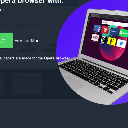
ker
로드
Free for Mac
llpapers are made for the
Opera browser
.