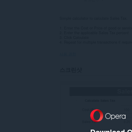
Simple calculator to calculate Sales Tax.
1. Enter the Cost or Price of good or servic
2. Enter the applicable Sales Tax percent
3. Click Calculate
4. Repeat for multiple transactions if requi
사용 권한
이
스크린샷
확
장
기
능
은
일
부
웹
사
이
트
의
데
Download O