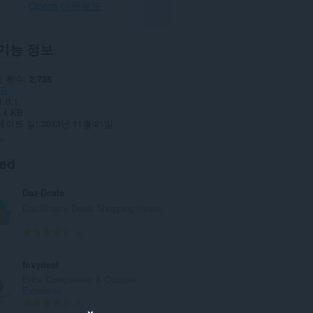
Opera 다운로드
기능 정보
 횟수
2,735
핑
1.0.1
.4 KB
데이트 일
2013년 11월 21일
스
ted
Daz-Deals
Daz3D.com Deals Shopping Helper
총
6
등
급
foxydeal
수
Price Comparison & Coupon
:
Extension.
총
5