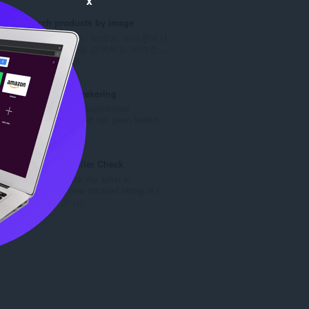
x
등
급
Search products by image
수
알리익스프레스, 이베이, 아마존에서
:
이미지로 제품을 검색하고, 비슷한...
총
9
등
급
Duurzame Verzekering
수
Jouw blog over duurzamere
:
verzekeringen. Let op: geen financi...
총
1
등
급
Aliexpress Seller Check
수
Allows to check the seller in
:
Aliexpress, view detailed rating of t...
총
12
등
급
수
: