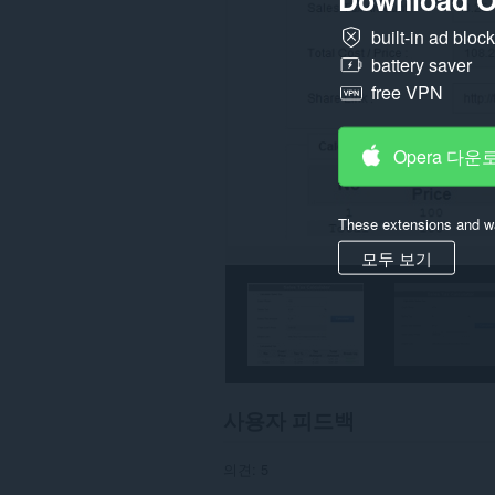
이
터
built-in ad bloc
에
액
battery saver
세
free VPN
스
할
수
있
Opera 다운
습
니
다.
These extensions and wa
이
확
모두 보기
장
기
능
은
탭
및
탐
색
활
사용자 피드백
동
에
액
의견: 5
세