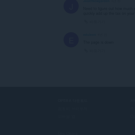
JosefNewgarden
1년 전
J
Need to figure out how much e
quickly add up the tax on you
바로가기
eduleon
4년 전
E
The page is down
바로가기
OPERA 다운로드
서
컴퓨터 브라우저
추
모바일 앱
O
Dev.Opera