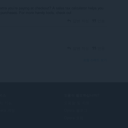
xtra you’re paying at checkout? A sales tax calculator helps you
r purchases. For more handy tools, check out
답변 작성
인용
답변 작성
인용
포럼 스레드 보기
비스
도움이 필요하십니까?
가 기능
도움말 및 지원
pera 계정
Opera 블로그
Opera 포럼