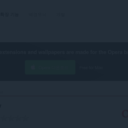
확장 기능
배경무늬
개발
extensions and wallpapers are made for the
Opera b
Opera 다운로드
Free for Mac
r‎
r