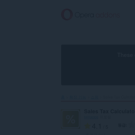
메
인
콘
텐
츠
로
건
너
뜀
These 
홈
확장 기능
쇼핑
Sales Tax Calculato
Sales Tax Calculato
tejjiapps
프로필
4.1
등급
/ 5
총 등급 수:
1