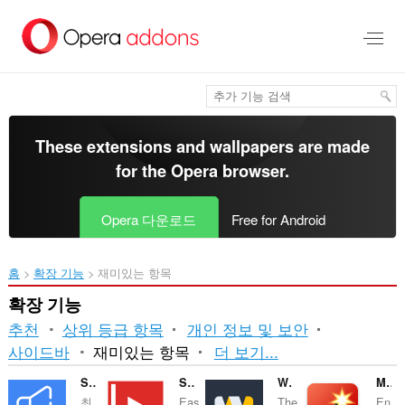
메
인
콘
텐
츠
로
건
너
These extensions and wallpapers are made
뜀
for the
Opera browser
.
Opera 다운로드
Free for Android
홈
확장 기능
재미있는 항목
확장 기능
추천
상위 등급 항목
개인 정보 및 보안
분
사이드바
재미있는 항목
더 보기...
류
Sound Booster
Sidebar for YouTube™
Watch2Gether
Magic Actions for YouTube™
최..
Eas
The
En