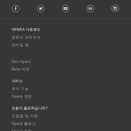
F
Facebook
Twitter
Youtube
LinkedIn
Instag
o
l
l
o
OPERA 다운로드
w
O
컴퓨터 브라우저
p
모바일 앱
e
r
a
Dev.Opera
Beta 버전
서비스
추가 기능
Opera 계정
도움이 필요하십니까?
도움말 및 지원
Opera 블로그