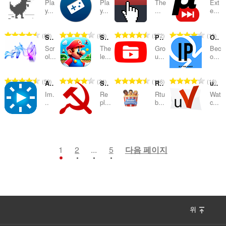
Pla
Pla
The
Ext
급
급
급
급
y...
y...
...
e...
수
수
수
수
:
:
:
:
총
총
총
총
83
88
572
19
SmoothScroll
Super Mario Crossover
PocketTube: Youtube Subscription Manager
Omegle IP
등
등
등
등
Scr
The
Gro
Bec
급
급
급
급
ol...
le...
u...
o...
수
수
수
수
:
:
:
:
총
총
총
총
59
24
146
16
Ambient light for YouTube™
Soviet Web
Rtube Watch Party
uView Player Picture-in-picture Extension
등
등
등
등
Im.
Re
Rtu
Wat
급
급
급
급
..
pl...
b...
c...
수
수
수
수
:
:
:
:
총
총
총
총
53
94
0
7
등
등
등
등
급
급
급
급
1
2
...
5
다음 페이지
수
수
수
수
:
:
:
:
위