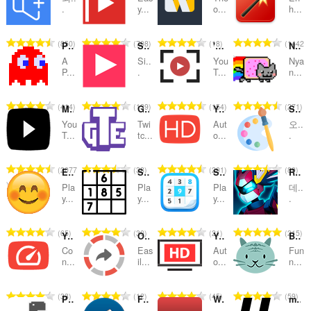
및
.
y...
o...
h...
범
총
총
총
총
850
708
18
1442
주
Pacman
Sidebar for YouTube™
'Improve YouTube!' (Video & YouTube Tools)
Nyan Cat for YouTube™
등
등
등
등
A
Si..
You
Nya
급
급
급
급
P...
.
T...
n...
수
수
수
수
:
:
:
:
총
총
총
총
414
139
154
271
Mytube for Youtube™
Global Twitch Emotes
YouTube Auto HD + FPS
Sidebar Sketch
등
등
등
등
You
Twi
Aut
오..
급
급
급
급
T...
tc...
o...
.
수
수
수
수
:
:
:
:
총
총
총
총
2077
38
201
80
Emoji Minesweeper
Sudoku Sidebar
Sudoku v2
RPG Game Online - Dedalium
등
등
등
등
Pla
Pla
Pla
데..
급
급
급
급
y...
y...
y...
.
수
수
수
수
:
:
:
:
총
총
총
총
65
30
21
215
YouTube Speed Control
Open in VLC™ (VideoLAN)
YouTube HD
Browser Cats
등
등
등
등
Co
Eas
Aut
Fun
급
급
급
급
n...
il...
o...
n...
수
수
수
수
:
:
:
:
총
총
총
총
33
12
45
59
Play T-Rex Dinosaur Game Online
Free Games
World's most useless extension
mySkip
등
등
등
등