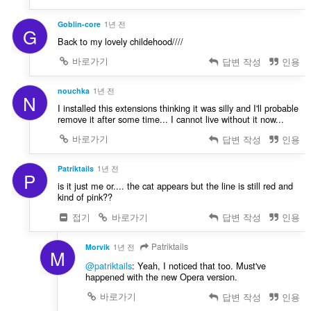
Goblin-core
1년 전
G
Back to my lovely childehood////
바로가기
답변 작성
인용
nouchka
1년 전
N
I installed this extensions thinking it was silly and I'll probable
remove it after some time... I cannot live without it now...
바로가기
답변 작성
인용
Patriktails
1년 전
P
is it just me or.... the cat appears but the line is still red and
kind of pink??
접기
바로가기
답변 작성
인용
Patriktails
Morvik
1년 전
M
@patriktails
: Yeah, I noticed that too. Must've
happened with the new Opera version.
바로가기
답변 작성
인용