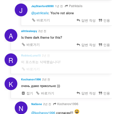
Patriktails
JayStanford9090
1년 전
J
@patriktails
: You're not alone
바로가기
답변 작성
인용
alittlesleepy
2년 전
A
Is there dark theme for this?
바로가기
답변 작성
인용
RobloxLuna15
2년 전
R
이 포스트는 삭제됐습니다!
바로가기
Kochanov1996
2년 전
K
очень даже прикольно )))
접기
바로가기
답변 작성
인용
Kochanov1996
NaGone
2년 전
N
@kochanov1996
согласен!!!