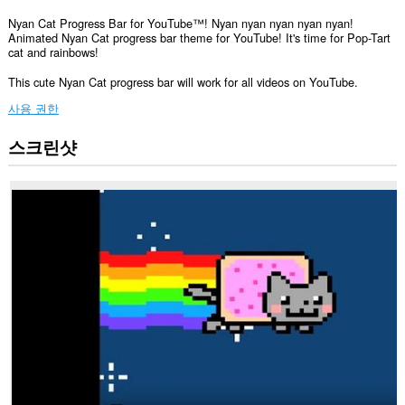
Nyan Cat Progress Bar for YouTube™! Nyan nyan nyan nyan nyan!
Animated Nyan Cat progress bar theme for YouTube! It's time for Pop-Tart
cat and rainbows!
This cute Nyan Cat progress bar will work for all videos on YouTube.
사용 권한
스크린샷
이
확
장
기
능
은
일
부
웹
사
이
트
의
데
이
터
에
액