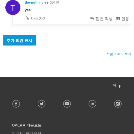
the-nothing-ye
3년 전
T
yes.
바로가기
답변 작성
인용
추가 의견 표시
포럼 스레드 보기
위
F
Facebook
Twitter
Youtube
LinkedIn
Instag
o
l
l
o
OPERA 다운로드
w
O
컴퓨터 브라우저