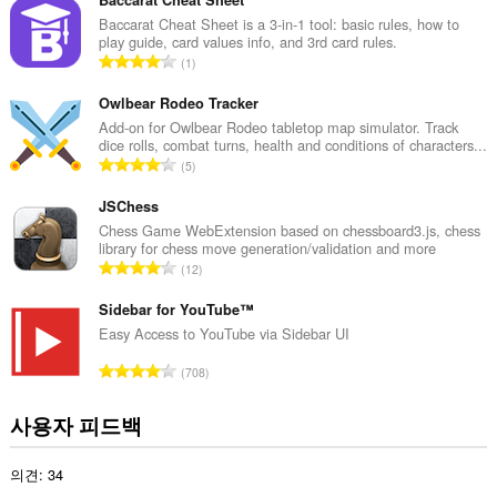
급
Baccarat Cheat Sheet
수
Baccarat Cheat Sheet is a 3-in-1 tool: basic rules, how to
play guide, card values info, and 3rd card rules.
:
총
1
등
급
Owlbear Rodeo Tracker
수
Add-on for Owlbear Rodeo tabletop map simulator. Track
dice rolls, combat turns, health and conditions of characters...
:
총
5
등
급
JSChess
수
Chess Game WebExtension based on chessboard3.js, chess
library for chess move generation/validation and more
:
총
12
등
급
Sidebar for YouTube™
수
Easy Access to YouTube via Sidebar UI
:
총
708
등
급
사용자 피드백
수
:
의견: 34