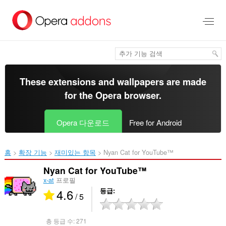
메
인
콘
텐
츠
로
건
너
These extensions and wallpapers are made
뜀
for the
Opera browser
.
Opera 다운로드
Free for Android
홈
확장 기능
재미있는 항목
Nyan Cat for YouTube™‎
Nyan Cat for YouTube™
x-at
프로필
4.6
등급
/ 5
총 등급 수:
271