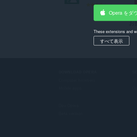
評
2
価
Opera を
の
お
総
数
These extensions and wa
：
すべて表示
DOWNLOAD OPERA
S
Computer browsers
ア
Mobile apps
Op
Dev.Opera
Beta version
F
o