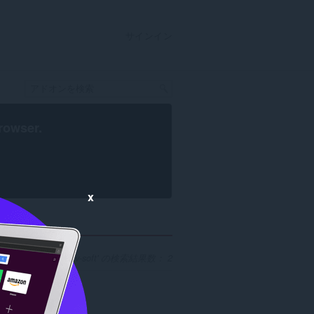
サインイン
rowser
.
x
開発者 'aktiv-soft' の検索結果数： 2