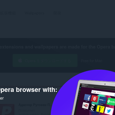
拡張機能
Wallpapers
開発
extensions and wallpapers are made for the
Opera b
Opera をダウンロードする
Free for Mac
pera browser with:
ker
Адаптер Рутокен Плагин
Позволяет
использовать Рутоке...