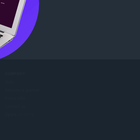
確認
COMPANY
Jobs
Become a partner
Press info
Contact us
Opera について