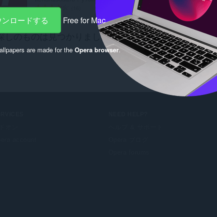
評
16
価
ダウンロードする
Free for Mac
の
探しのものは見つかりましたか？
Chrome Web Store
の
総
数
llpapers are made for the
Opera browser
.
：
ERVICES
NEED HELP?
ドオン
ヘルプ & サポート
era account
Opera ブログ
Opera forums