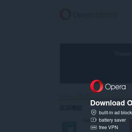
ス
キ
ッ
プ
し
て
メ
イ
ン
These 
コ
ン
テ
ン
ツ
に
移
ホーム
検索結果
動
Download O
拡張機能
built-in ad bloc
battery saver
Адаптер Рутокен Web Плагин
free VPN