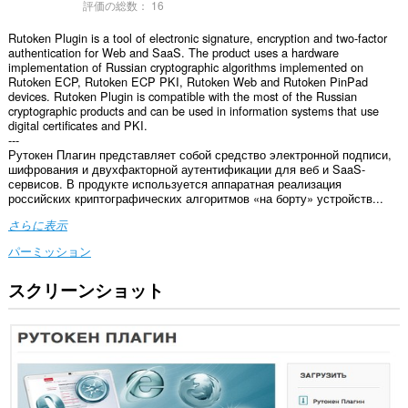
評価の総数：
16
Rutoken Plugin is a tool of electronic signature, encryption and two-factor
authentication for Web and SaaS. The product uses a hardware
implementation of Russian cryptographic algorithms implemented on
Rutoken ECP, Rutoken ECP PKI, Rutoken Web and Rutoken PinPad
devices. Rutoken Plugin is compatible with the most of the Russian
cryptographic products and can be used in information systems that use
digital certificates and PKI.
---
Рутокен Плагин представляет собой средство электронной подписи,
шифрования и двухфакторной аутентификации для веб и SaaS-
сервисов. В продукте используется аппаратная реализация
российских криптографических алгоритмов «на борту» устройств...
さらに表示
パーミッション
スクリーンショット
こ
の
拡
張
機
能
は、
す
べ