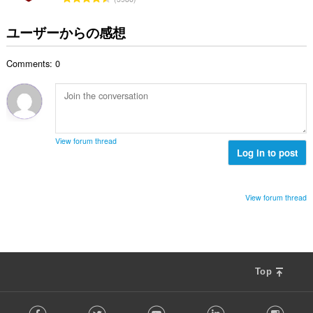
：
価
の
ユーザーからの感想
総
数
Comments: 0
：
View forum thread
Log in to post
View forum thread
Top
F
Facebook
Twitter
Youtube
LinkedIn
Instag
o