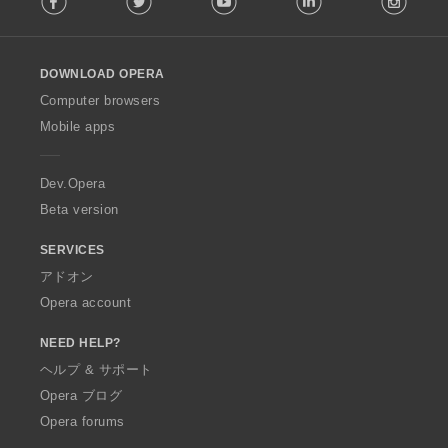
l
l
o
DOWNLOAD OPERA
w
O
Computer browsers
p
Mobile apps
e
r
a
Dev.Opera
Beta version
SERVICES
アドオン
Opera account
NEED HELP?
ヘルプ & サポート
Opera ブログ
Opera forums