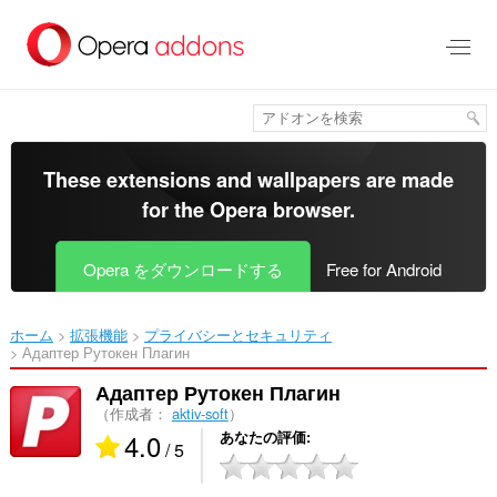
ス
キ
ッ
プ
し
て
メ
イ
These extensions and wallpapers are made
ン
for the
Opera browser
.
コ
ン
テ
Opera をダウンロードする
Free for Android
ン
ツ
に
ホーム
拡張機能
プライバシーとセキュリティ
移
Адаптер Рутокен Плагин‎
動
Адаптер Рутокен Плагин
（作成者：
aktiv-soft
）
4.0
あなたの評価
/ 5