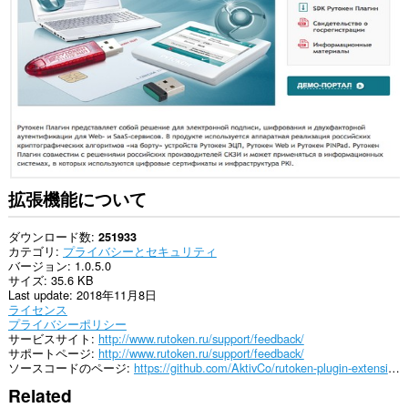
て
の
サ
イ
ト
の
デ
ー
タ
に
ア
ク
セ
拡張機能について
ス
可
能
ダウンロード数
251933
で
カテゴリ
プライバシーとセキュリティ
す。
バージョン
1.0.5.0
サイズ
35.6 KB
Last update
2018年11月8日
ライセンス
プライバシーポリシー
サービスサイト
http://www.rutoken.ru/support/feedback/
サポートページ
http://www.rutoken.ru/support/feedback/
ソースコードのページ
https://github.com/AktivCo/rutoken-plugin-extension
Related