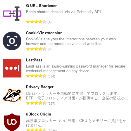
G URL Shortener
Easily shorten desired urls via Rebrandly API.
評
4
価
の
CookieViz extension
総
CookieViz analyzes the interactions between your web
browser and the remote servers and websites.
数
評
2
：
価
の
LastPass
総
LastPass is an award-winning password manager for secure
credential management on any device.
数
評
334
：
価
の
Privacy Badger
総
隠れたトラッカーを自動的に学習してブロックします。
EFF（電子フロンティア財団）が提供する、企業の監視か...
数
評
327
：
価
の
uBlock Origin
総
高効率ブロッカーついに登場。CPU とメモリーに負担をか
けません。
数
評
5986