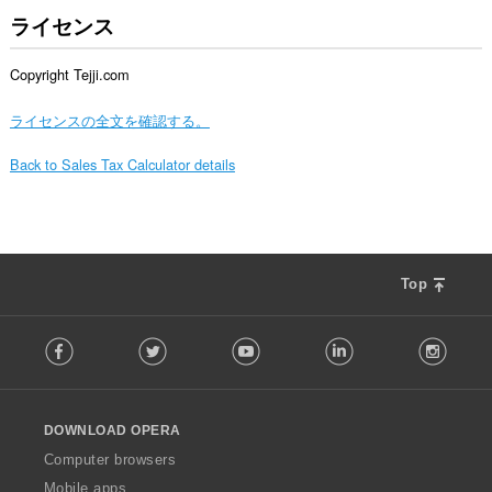
ライセンス
Copyright Tejji.com
ライセンスの全文を確認する。
Back to Sales Tax Calculator details
Top
F
Facebook
Twitter
Youtube
LinkedIn
Instag
o
l
l
o
DOWNLOAD OPERA
w
O
Computer browsers
p
Mobile apps