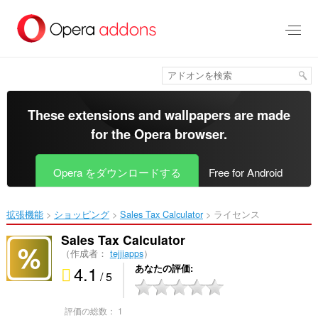
ス
キ
ッ
プ
し
て
メ
イ
These extensions and wallpapers are made
ン
for the
Opera browser
.
コ
ン
テ
Opera をダウンロードする
Free for Android
ン
ツ
に
拡張機能
ショッピング
Sales Tax Calculator‎
ライセンス
移
動
Sales Tax Calculator
（作成者：
tejjiapps
）
4.1
あなたの評価
/ 5
評価の総数：
1