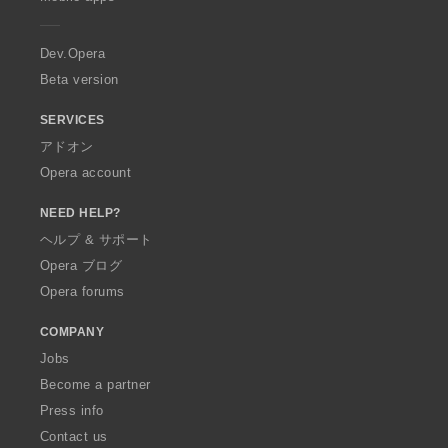
e
r
a
Dev.Opera
Beta version
SERVICES
アドオン
Opera account
NEED HELP?
ヘルプ & サポート
Opera ブログ
Opera forums
COMPANY
Jobs
Become a partner
Press info
Contact us