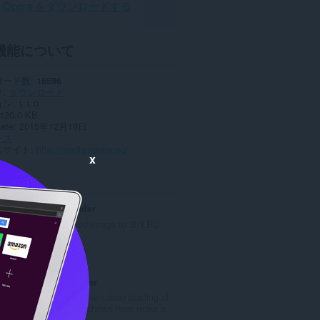
Opera をダウンロードする
機能について
ロード数
16596
リ
ダウンロード
ョン
1.1.0
120.0 KB
date
2015年12月18日
ンス
スサイト
http://mediamaster.eu/
x
ted
3IH.RU Uploader
Upload selected image to 3IH.RU
評
9
価
の
HDrezka Grabber
総
Fast and convenient downloading of
数
movies and TV shows from rezka.a...
：