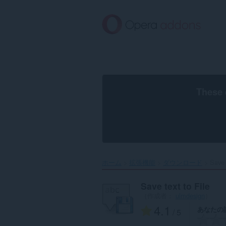
ス
キ
ッ
プ
し
て
メ
イ
ン
These 
コ
ン
テ
ン
ツ
に
移
ホーム
拡張機能
ダウンロード
Save t
動
Save text to File
（作成者：
ulmdesign
）
4.1
あなたの
/ 5