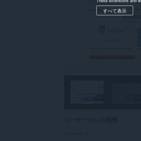
These extensions and wa
の
デ
すべて表示
ー
タ
に
ア
ク
セ
ス
可
能
で
す。
ユーザーからの感想
Comments: 0