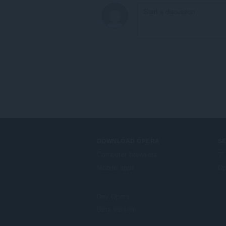
DOWNLOAD OPERA
S
Computer browsers
ア
Mobile apps
Op
Dev.Opera
Beta version