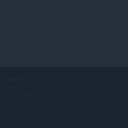
COMPANY
Jobs
Become a partner
Press info
Contact us
Opera について