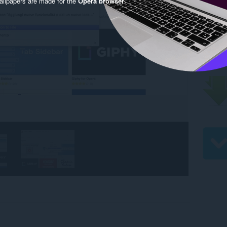
llpapers are made for the
Opera browser
.