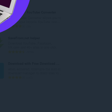
評
23
価
の
SaveFrom - YouTube Converter
総
Our YouTube Converter allows you to
数
convert your favorite YouTube vide...
：
評
16
価
の
SaveFrom.net helper
総
Download YouTube, Facebook,
数
VK.com and 40+ sites in one click.
：
評
8196
価
の
Download with Free Download Manager (FDM)
総
when activated, interrupts the built-in
数
download manager to direct links to...
：
評
117
価
の
総
数
：