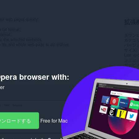
your web pages quickly:
拡張
n txt format;
format;
ダウン
, the selected contents;
カテゴ
 file and whole web page to zip archive
バージ
サイズ
Last up
ライセ
サービ
pera browser with:
Rela
ker
ダウンロードする
Free for Mac