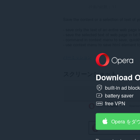
評価の総数：
11
Save the content or a selection of text of 
- save only the text of an entire web page i
- save the selected text of web page in txt 
- command in context menu to save, quickly
- use context menu to save html element to
パーミッション
こ
スクリーンショット
Download O
の
拡
張
built-in ad bloc
機
battery saver
能
は、
free VPN
す
べ
て
の
Opera を
サ
イ
ト