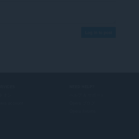
Log in to post
ERVICES
NEED HELP?
ドオン
ヘルプ & サポート
era account
Opera ブログ
Opera forums