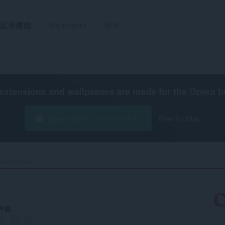
拡張機能
Wallpapers
開発
extensions and wallpapers are made for the
Opera b
Opera をダウンロードする
Free for Mac
ext to File‎
評価