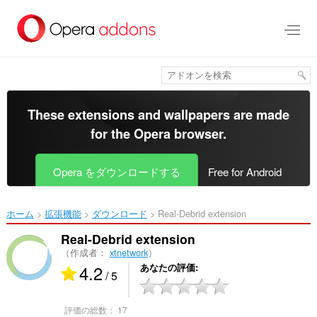
ス
キ
ッ
プ
し
て
メ
イ
These extensions and wallpapers are made
ン
for the
Opera browser
.
コ
ン
テ
Opera をダウンロードする
Free for Android
ン
ツ
に
ホーム
拡張機能
ダウンロード
Real-Debrid extension‎
移
動
Real-Debrid extension
（作成者：
xtnetwork
）
4.2
あなたの評価
/ 5
評価の総数：
17