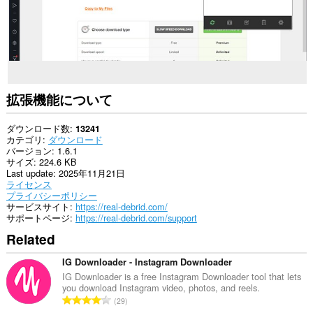
ト
の
デ
ー
タ
に
ア
ク
セ
拡張機能について
ス
可
能
ダウンロード数
13241
で
カテゴリ
ダウンロード
す。
バージョン
1.6.1
サイズ
224.6 KB
This
Last update
2025年11月21日
extension
ライセンス
can
プライバシーポリシー
write
サービスサイト
https://real-debrid.com/
data
サポートページ
https://real-debrid.com/support
into
Related
the
clipboard.
IG Downloader - Instagram Downloader
This
IG Downloader is a free Instagram Downloader tool that lets
extension
you download Instagram video, photos, and reels.
can
評
29
create