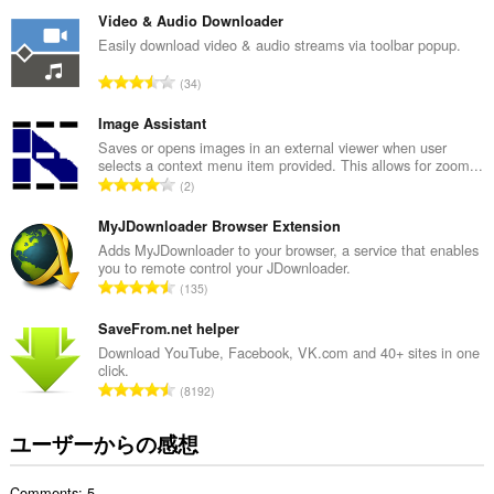
価
rich
の
notifications
Video & Audio Downloader
and
総
Easily download video & audio streams via toolbar popup.
display
数
them
評
34
：
to
価
you
の
Image Assistant
in
the
総
Saves or opens images in an external viewer when user
system
selects a context menu item provided. This allows for zoom...
数
tray.
評
2
：
価
こ
の
MyJDownloader Browser Extension
の
総
Adds MyJDownloader to your browser, a service that enables
拡
you to remote control your JDownloader.
張
数
評
機
135
：
能
価
は、
の
SaveFrom.net helper
タ
総
Download YouTube, Facebook, VK.com and 40+ sites in one
ブ
click.
数
お
評
よ
8192
：
価
び
ブ
の
ユーザーからの感想
ラ
総
ウ
数
ジ
Comments: 5