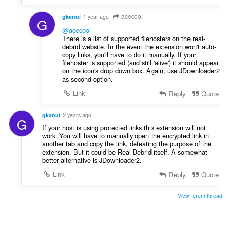
acecool
gkanui
1 year ago
G
@acecool
There is a list of supported filehosters on the real-
debrid website. In the event the extension won't auto-
copy links, you'll have to do it manually. If your
filehoster is supported (and still 'alive') it should appear
on the icon's drop down box. Again, use JDownloader2
as second option.
Link
Reply
Quote
gkanui
2 years ago
G
If your host is using protected links this extension will not
work. You will have to manually open the encrypted link in
another tab and copy the link, defeating the purpose of the
extension. But it could be Real-Debrid itself. A somewhat
better alternative is JDownloader2.
Link
Reply
Quote
View forum thread