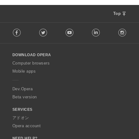
Top
F
Facebook
Twitter
Youtube
LinkedIn
Instag
o
l
l
o
DOWNLOAD OPERA
w
O
Computer browsers
p
Mobile apps
e
r
a
Dev.Opera
Beta version
SERVICES
アドオン
Opera account
NEED HELP?