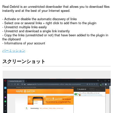
Real-Debrid is an unrestricted downloader that allows you to download files
instantly and at the best of your Internet speed.
- Activate or disable the automatic discovery of links
- Select one or several links + right click to add them to the plugin
- Unrestrict multiple links easily
- Unrestrict and download a single link instantly
- Copy the links (unrestricted or not) that have been added to the plugin in
the clipboard
- Informations of your account
パーミッション
スクリーンショット
こ
の
拡
張
機
能
は、
す
べ
て
の
サ
イ