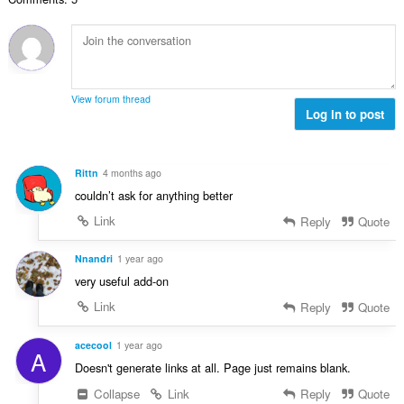
：
ン
グ
ア
ク
テ
ィ
ビ
View forum thread
テ
Log in to post
ィ
に
ア
ク
Rittn
4 months ago
セ
ス
couldn’t ask for anything better
可
能
Link
Reply
Quote
で
す。
Nnandri
1 year ago
very useful add-on
Link
Reply
Quote
acecool
1 year ago
A
Doesn't generate links at all. Page just remains blank.
Collapse
Link
Reply
Quote