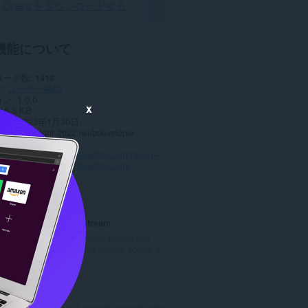
Opera をダウンロードする
機能について
ロード数
1418
リ
ユーザー補助
ョン
1.0.0
x
16.3 KB
date
2023年1月30日
ンス
Copyright 2022 iwebdeveloper
バシーポリシー
スサイト
https://ravellawfirm.com/family-lawyer-in-miami/
トページ
https://ravellawfirm.com/
ted
Vebo TV Live Stream
We help you the best experience
when watching live stream soccer o...
評
0
価
の
Zoom
総
Zoom in or out on web content using