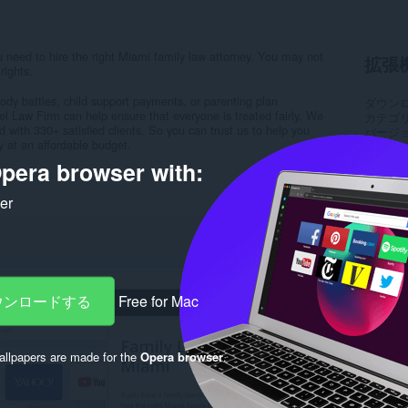
u need to hire the right Miami family law attorney. You may not
拡張
rights.
stody battles, child support payments, or parenting plan
ダウン
el Law Firm can help ensure that everyone is treated fairly. We
カテゴ
ld with 330+ satisfied clients. So you can trust us to help you
バージ
ly at an affordable budget.
サイズ
Last up
pera browser with:
ライセ
プライ
ker
サービ
サポー
Rela
ダウンロードする
Free for Mac
llpapers are made for the
Opera browser
.