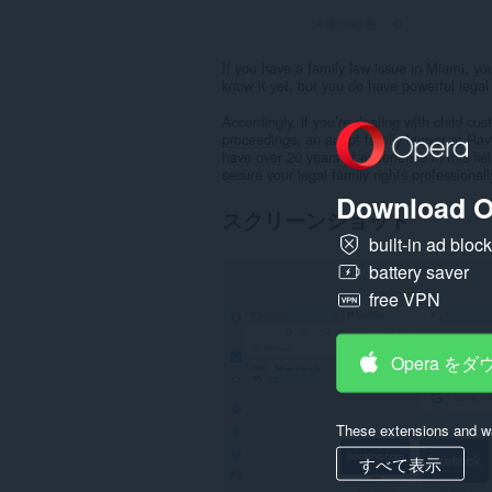
評価の総数：
0
If you have a family law issue in Miami, yo
know it yet, but you do have powerful legal 
Accordingly, if you’re dealing with child cu
proceedings, an adept family lawyer at Rav
have over 20 years of experience in this fie
secure your legal family rights professional
Download O
スクリーンショット
built-in ad bloc
battery saver
free VPN
Opera を
These extensions and wa
すべて表示