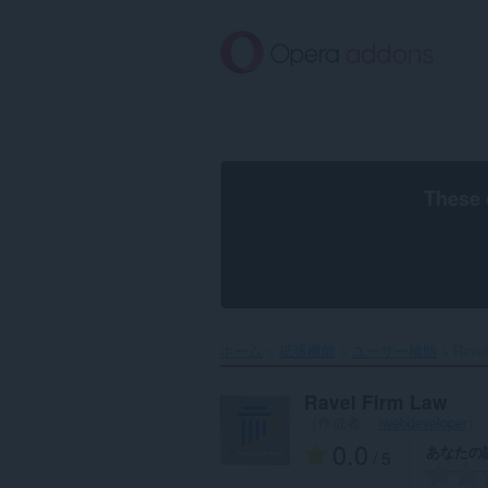
ス
キ
ッ
プ
し
て
メ
イ
ン
These 
コ
ン
テ
ン
ツ
に
移
ホーム
拡張機能
ユーザー補助
Ravel
動
Ravel Firm Law
（作成者：
iwebdeveloper
）
0.0
あなたの
/ 5