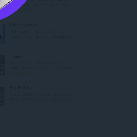
数
the zoom button for more comforta...
：
評
193
価
の
Cricket Arroyo
総
Get the latest updates on all your
数
favorite cricket leagues, including P...
：
評
0
価
の
Tillers
総
You will get the best garden tips
数
Tools, How-To Guides, and Product...
：
評
1
価
の
Printy Guru
総
Best Sublimation Printer Reviews is
数
about best buy, best budget sublim...
：
評
0
価
の
総
数
：