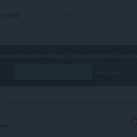
拡張機能
Wallpapers
開発
extensions and wallpapers are made for the
Opera b
Opera をダウンロードする
Free for Mac
 Firm Law‎
評価