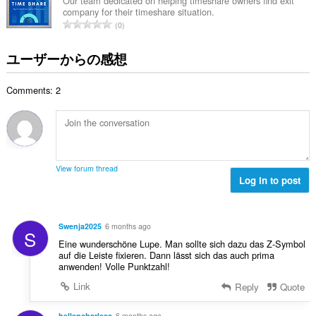
総
Our team dedicated on helping timeshare owners find exit
company for their timeshare situation.
数
評
0
：
価
の
ユーザーからの感想
総
数
Comments: 2
：
View forum thread
Log in to post
Swenja2025
6 months ago
S
Eine wunderschöne Lupe. Man sollte sich dazu das Z-Symbol
auf die Leiste fixieren. Dann lässt sich das auch prima
anwenden! Volle Punktzahl!
Link
Reply
Quote
hellencharless
6 months ago