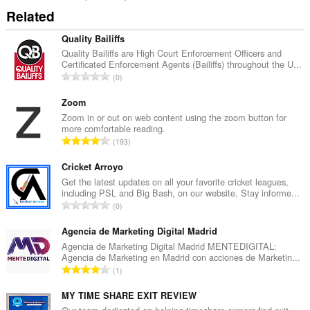
Related
Quality Bailiffs
Quality Bailiffs are High Court Enforcement Officers and
Certificated Enforcement Agents (Bailiffs) throughout the U...
評
0
価
の
Zoom
総
Zoom in or out on web content using the zoom button for
more comfortable reading.
数
評
193
：
価
の
Cricket Arroyo
総
Get the latest updates on all your favorite cricket leagues,
including PSL and Big Bash, on our website. Stay informe...
数
評
0
：
価
の
Agencia de Marketing Digital Madrid
総
Agencia de Marketing Digital Madrid MENTEDIGITAL:
Agencia de Marketing en Madrid con acciones de Marketin...
数
評
1
：
価
の
MY TIME SHARE EXIT REVIEW