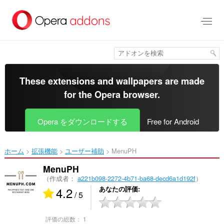
ス
キ
ッ
プ
し
て
メ
イ
These extensions and wallpapers are made
ン
for the
Opera browser
.
コ
ン
テ
Opera をダウンロードする
Free for Android
ン
ツ
に
ホーム
拡張機能
ユーザー補助
MenuPH‎
移
動
MenuPH
（作成者：
a221b098-2272-4b71-ba68-decd6a1d192f
）
4.2
あなたの評価
/ 5
評価の総数：
1