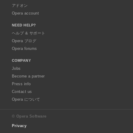
アドオン
Opera account
NEED HELP?
ヘルプ & サポート
Opera ブログ
Opera forums
COMPANY
Jobs
Become a partner
Press info
Contact us
Opera について
© Opera Software
Privacy