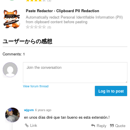
タ
3
：
価
ブ
お
の
Paste Redactor - Clipboard PII Redaction
よ
総
Automatically redact Personal Identifiable Information (PII)
び
from clipboard content before pasting
数
ブ
評
0
：
ラ
価
ウ
ジ
の
ユーザーからの感想
ン
総
グ
数
ア
Comments: 1
：
ク
テ
ィ
ビ
テ
ィ
に
View forum thread
ア
Log in to post
ク
セ
ス
可
wjgvm
6 years ago
能
で
en unos días diré que tan bueno es esta extensión.!
す。
Link
Reply
Quote