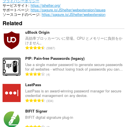
passwords
プライバシーポリシー
and
サービスサイト
https://jshelter.org/
related
サポートページ
https://pagure.io/JShelter/webextension/issues
data.
ソースコードのページ
https://pagure.io/JShelter/webextension
Related
This
extension
can
uBlock Origin
create
高効率ブロッカーついに登場。CPU とメモリーに負担をか
rich
けません。
notifications
評
5987
and
価
display
の
PfP: Pain-free Passwords (legacy)
them
to
総
Use a single master password to generate secure passwords
you
for all websites - without losing track of passwords you can...
数
in
評
4
：
the
価
system
の
LastPass
tray.
総
LastPass is an award-winning password manager for secure
credential management on any device.
こ
数
評
の
334
：
拡
価
張
の
BIFIT Signer
機
総
BIFIT digital signature plug-in
能
数
は、
評