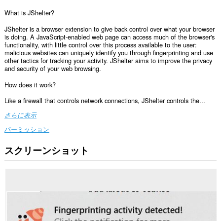
What is JShelter?
JShelter is a browser extension to give back control over what your browser
is doing. A JavaScript-enabled web page can access much of the browser's
functionality, with little control over this process available to the user:
malicious websites can uniquely identify you through fingerprinting and use
other tactics for tracking your activity. JShelter aims to improve the privacy
and security of your web browsing.
How does it work?
Like a firewall that controls network connections, JShelter controls the...
さらに表示
パーミッション
スクリーンショット
こ
の
拡
張
機
能
は、
す
べ