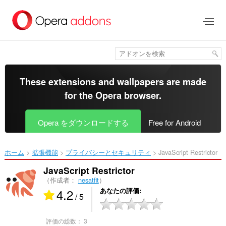
ス
キ
ッ
プ
し
て
メ
イ
These extensions and wallpapers are made
ン
for the
Opera browser
.
コ
ン
テ
Opera をダウンロードする
Free for Android
ン
ツ
に
ホーム
拡張機能
プライバシーとセキュリティ
JavaScript Restrictor‎
移
動
JavaScript Restrictor
（作成者：
nesatfit
）
4.2
あなたの評価
/ 5
評価の総数：
3