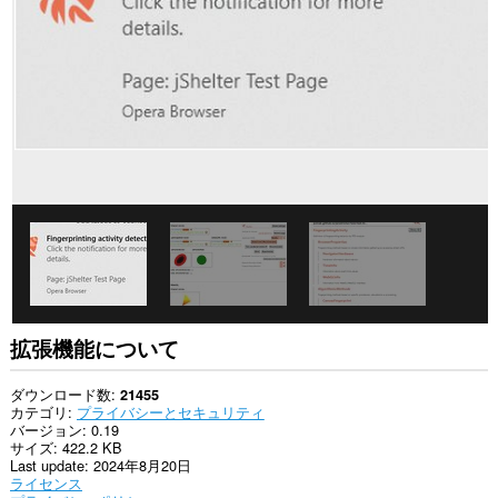
て
の
サ
イ
ト
の
デ
ー
タ
に
ア
ク
セ
ス
可
能
で
す。
This
拡張機能について
extension
can
clear
ダウンロード数
21455
recent
カテゴリ
プライバシーとセキュリティ
browsing
バージョン
0.19
history,
サイズ
422.2 KB
cookies,
Last update
2024年8月20日
downloads,
ライセンス