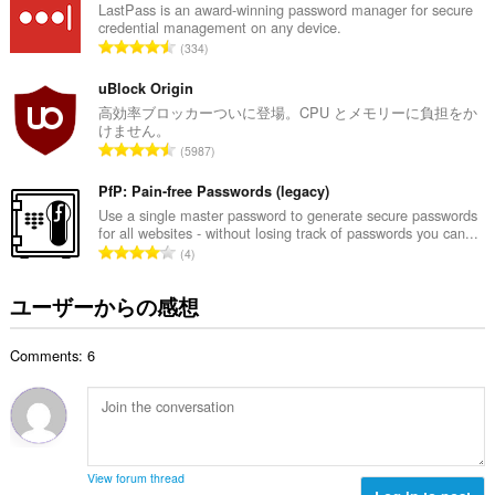
総
LastPass is an award-winning password manager for secure
credential management on any device.
数
評
334
：
価
の
uBlock Origin
総
高効率ブロッカーついに登場。CPU とメモリーに負担をか
けません。
数
評
5987
：
価
の
PfP: Pain-free Passwords (legacy)
総
Use a single master password to generate secure passwords
for all websites - without losing track of passwords you can...
数
評
4
：
価
の
ユーザーからの感想
総
数
Comments: 6
：
View forum thread