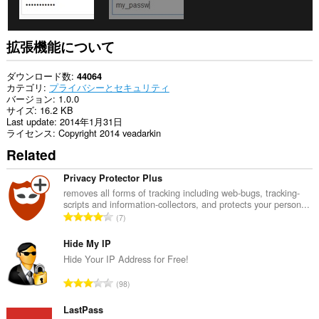
拡張機能について
ダウンロード数
44064
カテゴリ
プライバシーとセキュリティ
バージョン
1.0.0
サイズ
16.2 KB
Last update
2014年1月31日
ライセンス
Copyright 2014 veadarkin
Related
Privacy Protector Plus
removes all forms of tracking including web-bugs, tracking-
scripts and information-collectors, and protects your person...
評
7
価
の
Hide My IP
総
Hide Your IP Address for Free!
数
評
98
：
価
の
LastPass