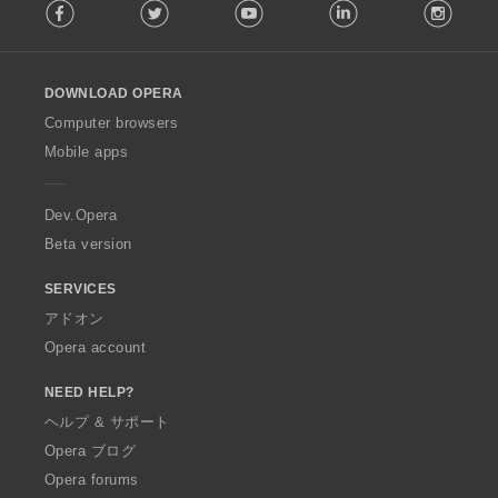
Facebook
Twitter
Youtube
LinkedIn
Instag
o
l
l
o
DOWNLOAD OPERA
w
O
Computer browsers
p
Mobile apps
e
r
a
Dev.Opera
Beta version
SERVICES
アドオン
Opera account
NEED HELP?
ヘルプ & サポート
Opera ブログ
Opera forums