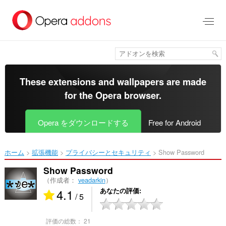
ス
キ
ッ
プ
し
て
メ
イ
These extensions and wallpapers are made
ン
for the
Opera browser
.
コ
ン
テ
Opera をダウンロードする
Free for Android
ン
ツ
に
ホーム
拡張機能
プライバシーとセキュリティ
Show Password‎
移
動
Show Password
（作成者：
veadarkin
）
4.1
あなたの評価
/ 5
評価の総数：
21