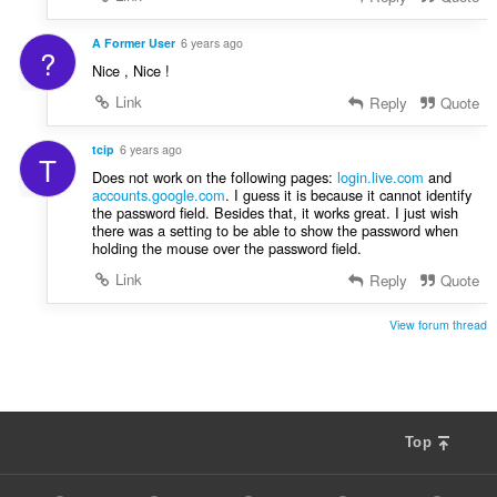
A Former User
6 years ago
?
Nice , Nice !
Link
Reply
Quote
tcip
6 years ago
T
Does not work on the following pages:
login.live.com
and
accounts.google.com
. I guess it is because it cannot identify
the password field. Besides that, it works great. I just wish
there was a setting to be able to show the password when
holding the mouse over the password field.
Link
Reply
Quote
View forum thread
Top
F