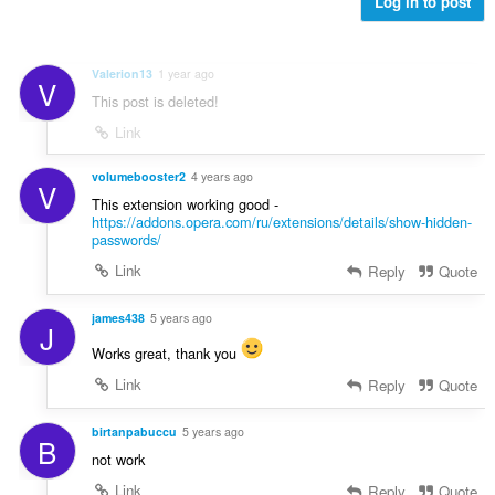
Log in to post
Valerion13
1 year ago
V
This post is deleted!
Link
volumebooster2
4 years ago
V
This extension working good -
https://addons.opera.com/ru/extensions/details/show-hidden-
passwords/
Link
Reply
Quote
james438
5 years ago
J
Works great, thank you
Link
Reply
Quote
birtanpabuccu
5 years ago
B
not work
Link
Reply
Quote