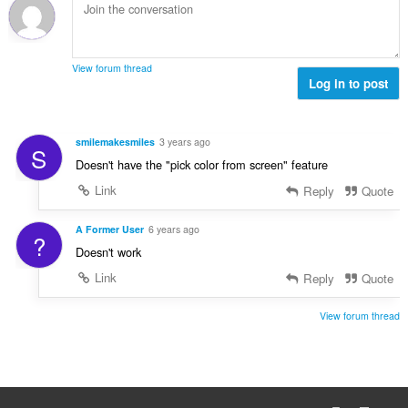
View forum thread
Log in to post
smilemakesmiles
3 years ago
S
Doesn't have the "pick color from screen" feature
Link
Reply
Quote
A Former User
6 years ago
?
Doesn't work
Link
Reply
Quote
View forum thread