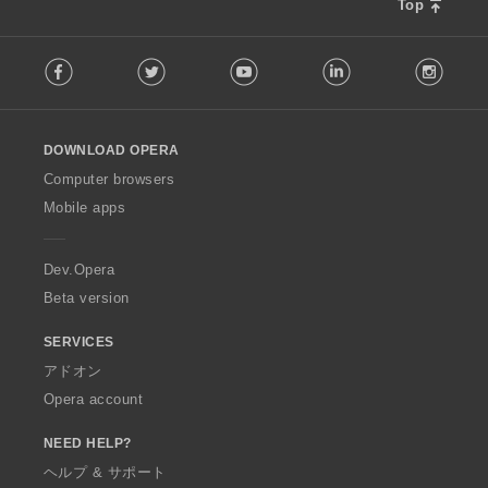
Top
F
Facebook
Twitter
Youtube
LinkedIn
Instag
o
l
l
o
DOWNLOAD OPERA
w
O
Computer browsers
p
Mobile apps
e
r
a
Dev.Opera
Beta version
SERVICES
アドオン
Opera account
NEED HELP?
ヘルプ & サポート