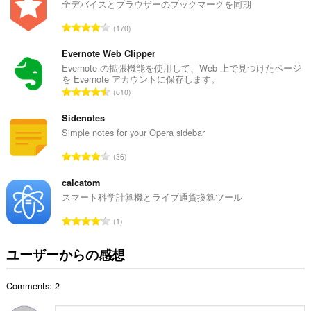
テ
総
全デバイスとブラウザーのブックマークを同期
ィ
数
ビ
評
170
：
テ
価
ィ
の
Evernote Web Clipper
に
総
Evernote の拡張機能を使用して、Web 上で見つけたページ
ア
を Evernote アカウントに保存します。
ク
数
評
セ
610
：
ス
価
可
の
Sidenotes
能
総
Simple notes for your Opera sidebar
で
数
す。
評
36
：
価
This
extension
の
calcatom
can
総
スマート科学計算機とライブ通貨換算ツール
store
数
an
評
1
：
unlimited
価
amount
of
の
ユーザーからの感想
client-
総
side
数
data.
Comments: 2
：