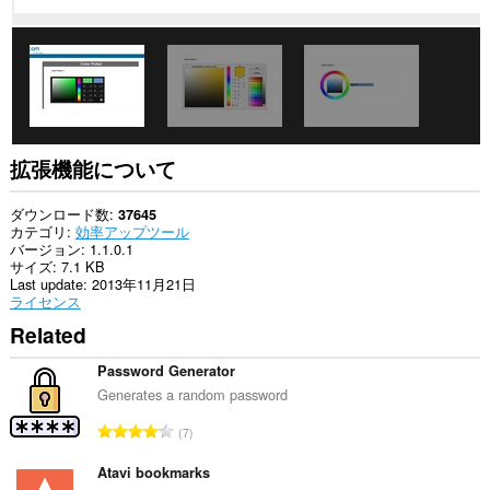
ク
セ
ス
可
能
で
す。
こ
の
拡張機能について
拡
張
機
ダウンロード数
37645
能
カテゴリ
効率アップツール
は、
バージョン
1.1.0.1
タ
サイズ
7.1 KB
ブ
Last update
2013年11月21日
お
ライセンス
よ
Related
び
ブ
ラ
Password Generator
ウ
Generates a random password
ジ
ン
評
7
グ
価
ア
の
Atavi bookmarks
ク