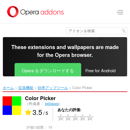
ス
キ
ッ
プ
し
て
メ
イ
These extensions and wallpapers are made
ン
for the
Opera browser
.
コ
ン
テ
Opera をダウンロードする
Free for Android
ン
ツ
に
ホーム
拡張機能
効率アップツール
Color Picker‎
移
動
Color Picker
（作成者：
tejjiapps
）
3.5
あなたの評価
/ 5
評価の総数：
16