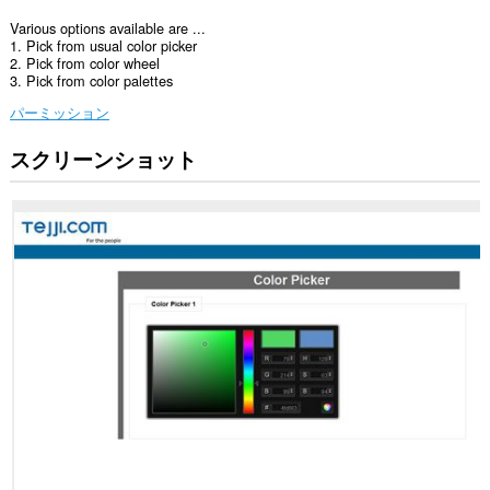
Various options available are ...
1. Pick from usual color picker
2. Pick from color wheel
3. Pick from color palettes
パーミッション
スクリーンショット
こ
の
拡
張
機
能
は
一
部
の
サ
イ
ト
の
デ
ー
タ
に
ア