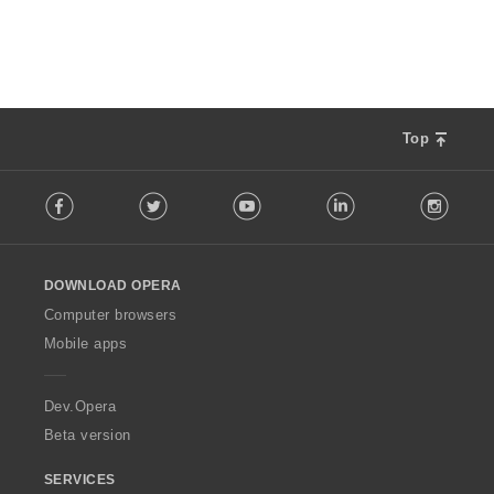
4
6
0
65
：
：
：
：
価
価
価
価
の
の
の
の
総
総
総
総
数
数
数
数
：
：
：
：
Top
F
Facebook
Twitter
Youtube
LinkedIn
Instag
o
l
l
o
DOWNLOAD OPERA
w
O
Computer browsers
p
Mobile apps
e
r
a
Dev.Opera
Beta version
SERVICES