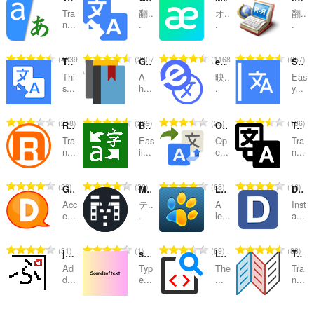
Tra
翻..
オ..
翻..
替
n...
.
.
.
え
評
評
評
評
4339
2307
1168
657
お
Translate Web Page
Google™ Translator
eLang Translator: Translate text & subtitles
Sidebar for Google™ Translate
価
価
価
価
Thi
A
映..
Eas
の
の
の
の
よ
s...
h...
.
y...
総
総
総
総
び
数
数
数
数
評
評
評
評
218
269
26
186
RUMIWIFI
Bing Translate
Open in Google™ Translate
Text Translate
：
：
：
：
カ
価
価
価
価
Tra
Eas
Op
Tra
の
の
の
の
n...
il...
e...
n...
テ
総
総
総
総
数
数
数
数
ゴ
評
評
評
評
23
39
68
16
Google Translate Anywhere
Morse Code Translator
LinguaLeo Translator
Ddict
：
：
：
：
価
価
価
価
リ
Acc
テ..
A
Inst
の
の
の
の
e...
.
le...
a...
総
総
総
総
数
数
数
数
評
評
評
評
31
1
69
88
jisho-pitcher
soundsoftext
Language toolkit
Translation Comparison
：
：
：
：
価
価
価
価
Ad
Typ
The
Tra
の
の
の
の
d...
e...
...
n...
総
総
総
総
数
数
数
数
評
評
評
評