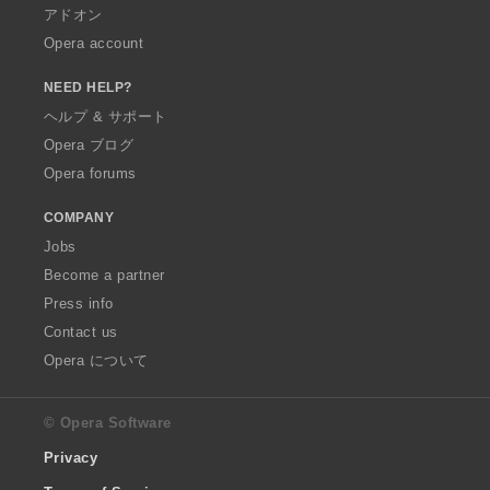
アドオン
Opera account
NEED HELP?
ヘルプ & サポート
Opera ブログ
Opera forums
COMPANY
Jobs
Become a partner
Press info
Contact us
Opera について
© Opera Software
Privacy