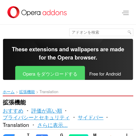
ス
キ
ッ
プ
し
て
メ
イ
These extensions and wallpapers are made
ン
for the
Opera browser
.
コ
ン
テ
Opera をダウンロードする
Free for Android
ン
ツ
に
ホーム
拡張機能
Translation
移
動
拡張機能
おすすめ
評価が高い順
プライバシーとセキュリティ
サイドバー
並
Translation
さらに表示...
べ
Translator
Google Translate
Mate Translate
ImTranslator: Translator, Dictionary, TTS