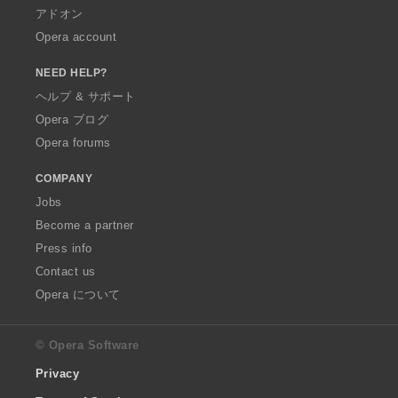
アドオン
Opera account
NEED HELP?
ヘルプ & サポート
Opera ブログ
Opera forums
COMPANY
Jobs
Become a partner
Press info
Contact us
Opera について
© Opera Software
Privacy