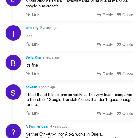
に
pintas click y traduce... exactamente igual que el mejor de
ア
google o microsoft...
ク
Link
Reply
Quote
セ
ス
可
Iandolly
2 years ago
能
I
で
cool
す。
Link
Reply
Quote
This
extension
Bella-Kim
2 years ago
can
B
store
It's fine
an
Link
Reply
Quote
unlimited
amount
of
soya32
4 years ago
client-
S
side
I tried it and this extension works at the very least, compared
data.
to the other "Google Translate" ones that don't, good enough
for me.
Link
Reply
Quote
A Former User
6 years ago
?
Neither Ctrl+Alt+1 nor Alt+2 works in Opera.