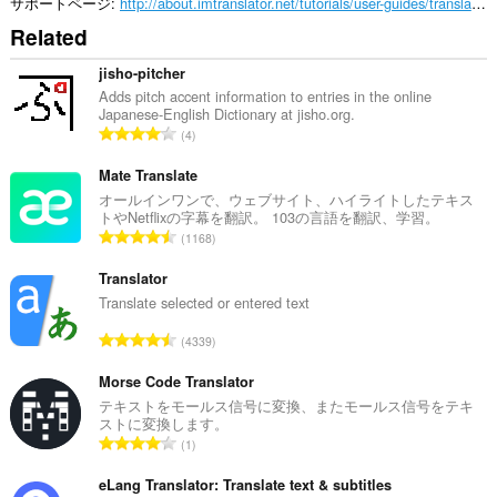
ー
サポートページ
http://about.imtranslator.net/tutorials/user-guides/translation-comparison/
＆
Related
ペ
ー
ス
jisho-pitcher
ト
Adds pitch accent information to entries in the online
さ
Japanese-English Dictionary at jisho.org.
れ
評
4
た
価
デ
の
Mate Translate
ー
タ
総
オールインワンで、ウェブサイト、ハイライトしたテキス
に
トやNetflixの字幕を翻訳。 103の言語を翻訳、学習。
数
ア
評
1168
：
ク
価
セ
の
Translator
ス
総
Translate selected or entered text
可
能
数
評
で
4339
：
す。
価
の
Morse Code Translator
This
総
テキストをモールス信号に変換、またモールス信号をテキ
extension
ストに変換します。
数
can
評
write
1
：
価
data
into
の
eLang Translator: Translate text & subtitles