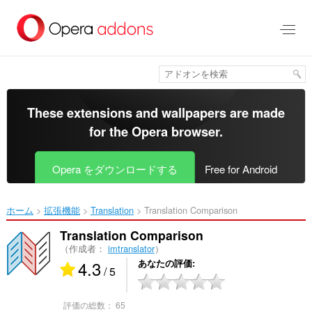
ス
キ
ッ
プ
し
て
メ
イ
These extensions and wallpapers are made
ン
for the
Opera browser
.
コ
ン
テ
Opera をダウンロードする
Free for Android
ン
ツ
に
ホーム
拡張機能
Translation
Translation Comparison‎
移
動
Translation Comparison
（作成者：
imtranslator
）
4.3
あなたの評価
/ 5
評価の総数：
65