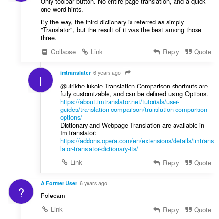
Only toolbar button. No entire page translation, and a quick
one word hints.
By the way, the third dictionary is referred as simply
"Translator", but the result of it was the best among those
three.
Collapse
Link
Reply
Quote
imtranslator
6 years ago
I
@ulrikhe-lukoie Translation Comparison shortcuts are
fully customizable, and can be defined using Options.
https://about.imtranslator.net/tutorials/user-
guides/translation-comparison/translation-comparison-
options/
Dictionary and Webpage Translation are available in
ImTranslator:
https://addons.opera.com/en/extensions/details/imtrans
lator-translator-dictionary-tts/
Link
Reply
Quote
A Former User
6 years ago
?
Polecam.
Link
Reply
Quote