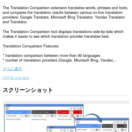
The Translation Comparison extension translates words, phrases and texts,
and compares the translation results between various on-line translation
providers: Google Translate, Microsoft Bing Translator, Yandex Translator
and Translator.
The Translation Comparison tool displays translations side-by-side which
makes it easier to see which translation provider translates best.
Translation Comparison Features:
* translation comparison between more than 90 languages
* number of translation providers (Google, Microsoft Bing, Yandex...
さらに表示
パーミッション
スクリーンショット
こ
の
拡
張
機
能
は、
す
べ