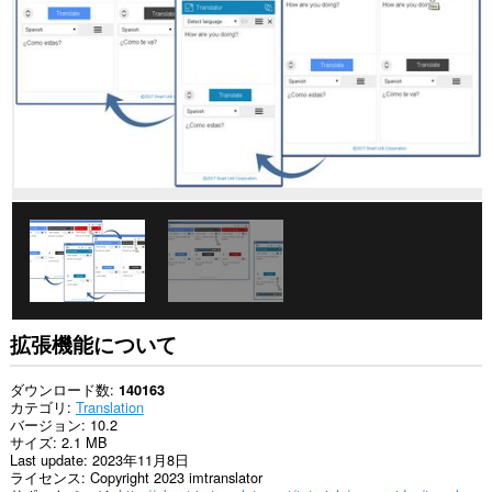
て
の
サ
イ
ト
の
デ
ー
タ
に
ア
ク
セ
ス
可
能
で
す。
こ
拡張機能について
の
拡
張
ダウンロード数
140163
機
カテゴリ
Translation
能
バージョン
10.2
は
サイズ
2.1 MB
コ
Last update
2023年11月8日
ピ
ライセンス
Copyright 2023 imtranslator