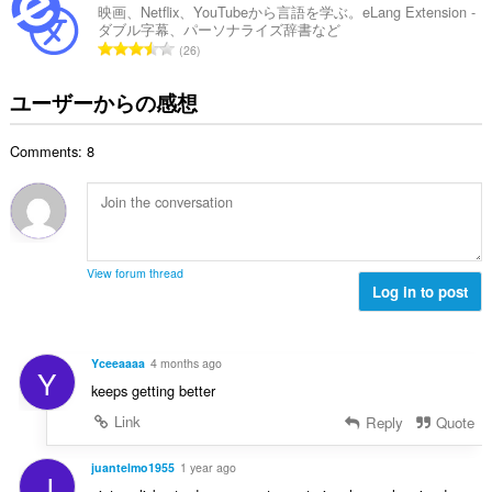
the
総
映画、Netflix、YouTubeから言語を学ぶ。eLang Extension -
clipboard.
ダブル字幕、パーソナライズ辞書など
数
評
26
：
こ
価
の
拡
の
ユーザーからの感想
張
総
機
数
能
Comments: 8
：
は、
タ
ブ
お
よ
び
ブ
View forum thread
ラ
Log in to post
ウ
ジ
ン
グ
Yceeaaaa
4 months ago
ア
Y
ク
keeps getting better
テ
Link
Reply
Quote
ィ
ビ
テ
juantelmo1955
1 year ago
ィ
J