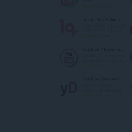
video
：
評
637
価
の
1qvid - Free Video Downloader
総
主流のWebサイトからオ
数
ンラインビデオをすば...
：
評
61
価
の
YouTube™ Downloader Lite
総
An ultra lite extension to
数
download YouTube vid...
：
評
195
価
の
YouTube Video and Audio Downloader
総
Download YouTube
数
videos in all available f...
：
評
92
価
の
総
数
：