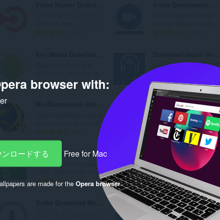
Video Hunter Downloader
Video Downloader Prime
ビデオ ダウンローダー
Easily download most
Video Hunter – インタ...
popular video formats.
評
評
204
202
価
価
の
の
Any Media Downloader
Download music from Vkontakte (vk.com)
総
総
Download video and
Download VKONTAKT
数
数
audio from any sites in...
music in one click. Sho.
pera browser with:
：
：
評
評
187
19
価
価
ker
の
の
MyJDownloader Browser Extension
Download with Free Download Manager (FDM)
総
総
Adds MyJDownloader to
when activated,
数
数
your browser, a service...
interrupts the built-in d..
：
：
評
評
135
117
価
価
の
の
ダウンロードする
Free for Mac
Easy Youtube Video Downloader For Opera
Image Downloader
総
総
No# 1 Rated Youtube
Using image downloader
数
数
Video Downloader with...
locate and download al.
：
：
評
評
382
263
llpapers are made for the
Opera browser
.
価
価
の
の
Turbo Download Manager
Open With IDM™ (internet download manager)
総
総
スピードアクセラレーシ
Open and download
数
数