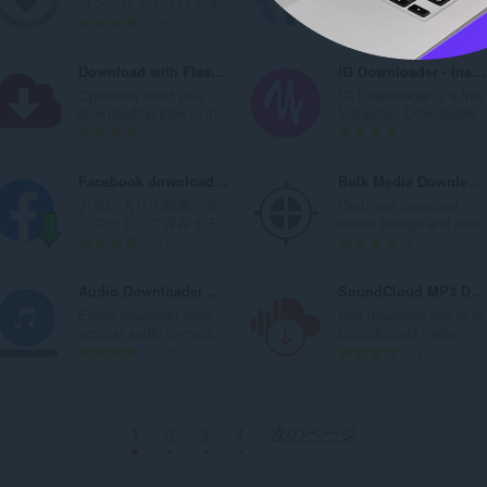
ョン、サイトスパイダ...
desired links with inter...
：
：
評
評
87
119
価
価
の
の
Download with FlashGet
IG Downloader - Instagram Downloader
総
総
Optionally send your
IG Downloader is a free
数
数
downloading jobs to th...
Instagram Downloader..
：
：
評
評
29
29
価
価
の
の
Facebook download video
Bulk Media Downloader
総
総
お気に入りの動画をダウ
Grab and download
数
数
ンロードして保存する...
media (image and vide..
：
：
評
評
106
28
価
価
の
の
Audio Downloader Prime
SoundCloud MP3 Downloader
総
総
Easily download most
Add download link to all
数
数
popular audio formats.
SoundClould tracks
：
：
評
評
33
71
価
価
の
の
総
総
1
2
3
4
次のページ
数
数
：
：