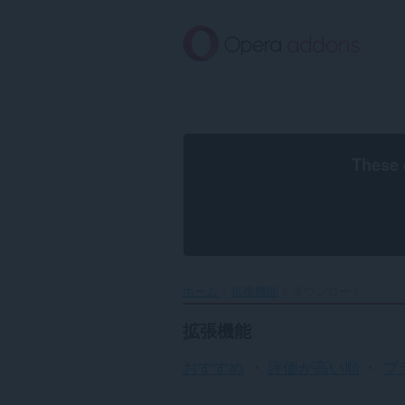
ス
キ
ッ
プ
し
て
メ
イ
ン
These 
コ
ン
テ
ン
ツ
に
移
ホーム
拡張機能
ダウンロード
動
拡張機能
おすすめ
評価が高い順
プ