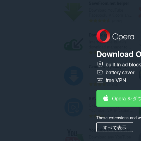
SaveFrom.net helper
Download YouTube,
Facebook, VK.com an...
評
8192
価
の
Download with Internet Download Manager (IDM)
総
Interrupts the built-in
数
download manager to...
Download O
：
評
313
価
built-in ad bloc
の
Скачать музыку vk, mail, ololo, pesni.fm
総
battery saver
数
free VPN
：
評
23
価
の
Opera を
SAVEE - скачать видео
総
Скачивайте видео с
数
YouTube, VK (и скрыт...
：
評
49
These extensions and wa
価
すべて表示
の
YouTube Downloader
総
Download any YouTube
数