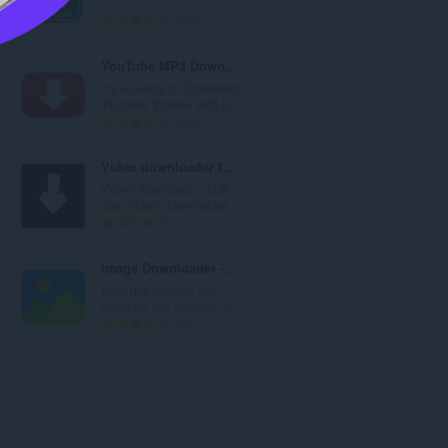
：
評
383
価
の
YouTube MP3 Downloader
総
It's so easy to Download
数
.
Youtube Videos with ju...
：
評
164
価
の
Video downloader for TikTok | TikTokDer
総
Video download + bulk
数
.
user video downloader
：
評
16
価
の
Image Downloader - Save photos and pictures
総
Find the images you
数
need on any website, p...
：
評
50
価
の
総
数
：