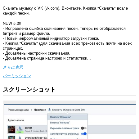
Скачать музыку с VK (vk.com), Вконтакте. Кнопка "Скачать" возле
каждой песни.
NEW 5.3!!!
- Исправлена ошибка скачивания песен, теперь не отображается
битрейт и размер файла.
- Новый информативный индикатор загрузки трека.
- Кнопка "Скачать" (для скачивания всех треков) есть почти на всех
страницах.
- Добавлены настройки скачивания.
- Добавлена страница настроек и статистики...
さらに表示
パーミッション
スクリーンショット
こ
の
拡
張
機
能
は
一
部
の
サ