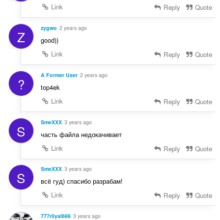
Link
Reply
Quote
zygwo
2 years ago
Z
good))
Link
Reply
Quote
A Former User
2 years ago
?
top4ek
Link
Reply
Quote
SmeXXX
3 years ago
S
часть файла недокачивает
Link
Reply
Quote
SmeXXX
3 years ago
S
всё гуд) спасибо разрабам!
Link
Reply
Quote
777r0yal666
3 years ago