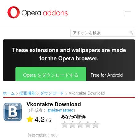
ス
キ
ッ
プ
し
て
メ
イ
These extensions and wallpapers are made
ン
for the
Opera browser
.
コ
ン
テ
Opera をダウンロードする
Free for Android
ン
ツ
に
ホーム
拡張機能
ダウンロード
Vkontakte Download‎
移
動
Vkontakte Download
（作成者：
zheka-mastero
）
4.2
あなたの評価
/ 5
評価の総数：
383