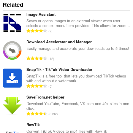
Related
ブ
ラ
ウ
Image Assistant
ジ
Saves or opens images in an external viewer when user
ン
selects a context menu item provided. This allows for zoom...
グ
評
2
ア
価
ク
の
Download Accelerator and Manager
テ
ィ
総
Easily manage and accelerate your downloads up to 5 times!
ビ
数
テ
評
12
：
ィ
価
に
の
SnapTik - TikTok Video Downloader
ア
総
SnapTik is a free tool that lets you download TikTok videos
ク
with and without a watermark.
セ
数
評
ス
5
：
可
価
能
の
SaveFrom.net helper
で
総
Download YouTube, Facebook, VK.com and 40+ sites in one
す。
click.
数
評
8192
：
価
の
RawTik
総
Convert TikTok Videos to mp4 files with RawTik