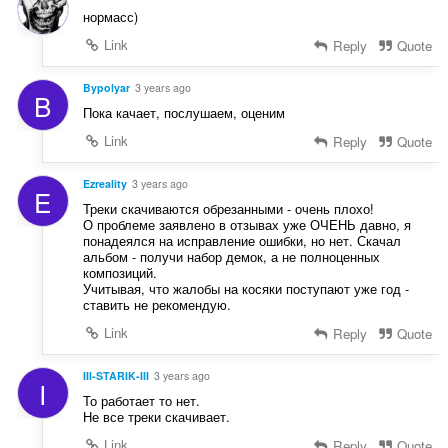
нормасс)
Link
Reply
Quote
Bypolyar
3 years ago
B
Пока качает, послушаем, оценим
Link
Reply
Quote
Ezreality
3 years ago
E
Треки скачиваются обрезанными - очень плохо!
О проблеме заявлено в отзывах уже ОЧЕНЬ давно, я
понадеялся на исправление ошибки, но нет. Скачал
альбом - получи набор демок, а не полноценных
композиций.
Учитывая, что жалобы на косяки поступают уже год -
ставить не рекомендую.
Link
Reply
Quote
III-STARIK-III
3 years ago
I
То работает то нет.
Не все треки скачивает.
Link
Reply
Quote