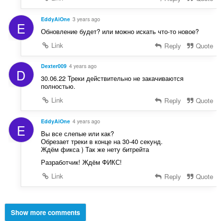
EddyAiOne
3 years ago
E
Обновление будет? или можно искать что-то новое?
Link
Reply
Quote
Dexter009
4 years ago
D
30.06.22 Треки действительно не закачиваются
полностью.
Link
Reply
Quote
EddyAiOne
4 years ago
E
Вы все слепые или как?
Обрезает треки в конце на 30-40 секунд.
Ждём фикса ) Так же нету битрейта
Разработчик! Ждём ФИКС!
Link
Reply
Quote
Show more comments