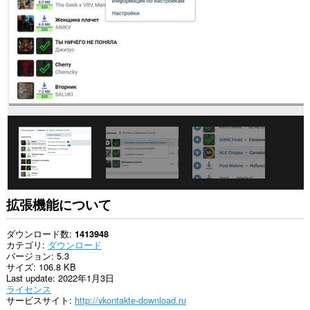
イ
ト
の
デ
ー
タ
に
ア
ク
セ
ス
可
能
で
す。
こ
の
拡張機能について
拡
張
機
ダウンロード数
1413948
能
カテゴリ
ダウンロード
は、
バージョン
5.3
タ
サイズ
106.8 KB
ブ
Last update
2022年1月3日
お
ライセンス
よ
サービスサイト
http://vkontakte-download.ru
び