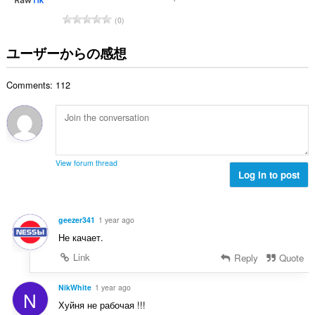
数
評
0
：
価
の
ユーザーからの感想
総
数
Comments: 112
：
View forum thread
Log in to post
geezer341
1 year ago
Не качает.
Link
Reply
Quote
NikWhite
1 year ago
N
Хуйня не рабочая !!!