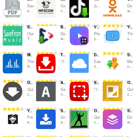
Sav
Co
お..
Do
替
e...
n...
.
w...
え
評
評
評
評
25
6
127
42
お
SaveFrom - YouTube Converter
Brighteon media downloader
Video Power Tool
YTMP3Convert
価
価
価
価
Our
Do
Pla
Thi
の
の
の
の
よ
Y...
w...
y...
s...
総
総
総
総
び
数
数
数
数
評
評
評
評
16
3
1
12
MP3Juices
Thumbnail for YouTube™
Download to Firedrive
Synology Download Station (DSM 4.1 and older)
：
：
：
：
カ
価
価
価
価
The
ワ..
Eas
Ma
の
の
の
の
A...
.
il...
n...
テ
総
総
総
総
数
数
数
数
ゴ
評
評
評
評
13
9
16
10
Download History Cleaner (Eraser)
AzTube Downloader
Screenshot for YouTube™
Online HTML or PDF Converter
：
：
：
：
価
価
価
価
リ
Qui
Se
ワ..
Qui
の
の
の
の
c...
n...
.
c...
総
総
総
総
数
数
数
数
評
評
評
評
27
6
13
12
YouTube to MP3 Button
SnapTik - TikTok Video Downloader
Online Image Convert
SnapTik - TT Downloader No Watermark
：
：
：
：
価
価
価
価
Fre
Sn
Qui
Do
の
の
の
の
e...
a...
c...
w...
総
総
総
総
数
数
数
数
評
評
評
評