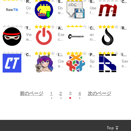
19
5
21
0
RawTik
Songsterr tablature downloader
Save text to File
Conexão Mega
：
：
：
：
価
価
価
価
Co
Do
Use
の
の
の
の
n...
w...
f...
総
総
総
総
数
数
数
数
評
評
評
評
0
10
11
2
Tik.Ninja Anonymous TikTok Story & Profile Viewer
Auto Shutdown
Capcutpro
Rapidbit
：
：
：
：
価
価
価
価
Vie
Exe
an
の
の
の
の
w...
c...
in...
総
総
総
総
数
数
数
数
評
評
評
評
0
11
2
3
Contas Turbo
Illegal Services Bookmarks
ProductionCrate Connect
Image Assistant
：
：
：
：
価
価
価
価
Cre
Sp
Sav
の
の
の
の
a...
e...
e...
総
総
総
総
数
数
数
数
評
評
評
評
2
2
11
2
：
：
：
：
価
価
価
価
の
の
の
の
前のページ
1
2
3
4
次のページ
総
総
総
総
数
数
数
数
：
：
：
：
Top