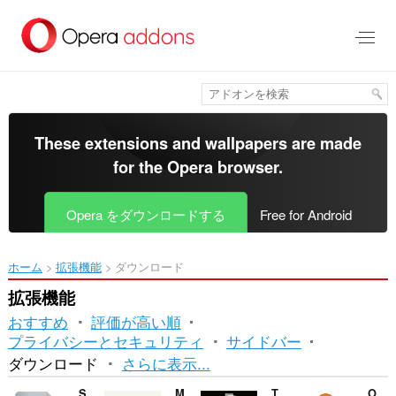
ス
キ
ッ
プ
し
て
メ
イ
These extensions and wallpapers are made
ン
for the
Opera browser
.
コ
ン
テ
Opera をダウンロードする
Free for Android
ン
ツ
に
ホーム
拡張機能
ダウンロード
移
動
拡張機能
おすすめ
評価が高い順
プライバシーとセキュリティ
サイドバー
並
ダウンロード
さらに表示...
べ
Save Text to PDF
MP3Cow
TikTok download video, audio and cover art
Odnoklassniki Download