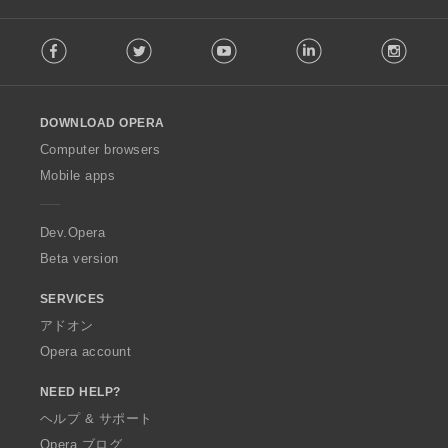
F
Facebook
Twitter
Youtube
LinkedIn
Instag
o
l
l
o
DOWNLOAD OPERA
w
O
Computer browsers
p
Mobile apps
e
r
a
Dev.Opera
Beta version
SERVICES
アドオン
Opera account
NEED HELP?
ヘルプ & サポート
Opera ブログ