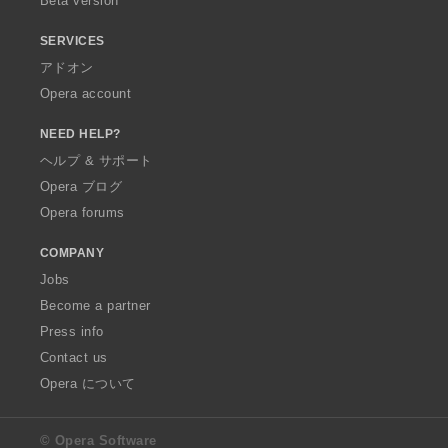
Beta version
SERVICES
アドオン
Opera account
NEED HELP?
ヘルプ & サポート
Opera ブログ
Opera forums
COMPANY
Jobs
Become a partner
Press info
Contact us
Opera について
© Opera Software