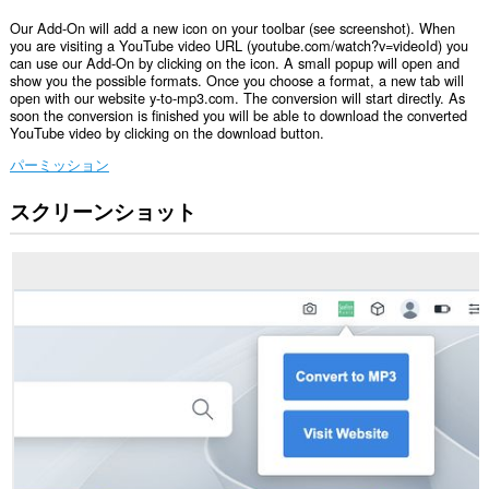
Our Add-On will add a new icon on your toolbar (see screenshot). When
you are visiting a YouTube video URL (youtube.com/watch?v=videoId) you
can use our Add-On by clicking on the icon. A small popup will open and
show you the possible formats. Once you choose a format, a new tab will
open with our website y-to-mp3.com. The conversion will start directly. As
soon the conversion is finished you will be able to download the converted
YouTube video by clicking on the download button.
パーミッション
スクリーンショット
こ
の
拡
張
機
能
は、
タ
ブ
お
よ
び
ブ
ラ
ウ
ジ