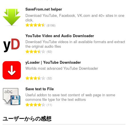
価
の
SaveFrom.net helper
総
Download YouTube, Facebook, VK.com and 40+ sites in one
click.
数
評
8196
：
価
の
YouTube Video and Audio Downloader
総
Download YouTube videos in all available formats and extract
the original audio files
数
評
92
：
価
の
yLoader | YouTube Downloader
総
Worlds most advanced YouTube Downloader
数
評
32
：
価
の
Save text to File
総
Useful addon to save text content of web page in some
commons file type for the text editors
数
評
11
：
価
の
ユーザーからの感想
総
数