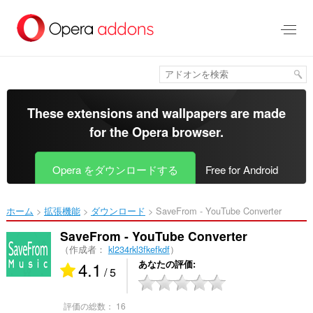
ス
キ
ッ
プ
し
て
メ
イ
These extensions and wallpapers are made
ン
for the
Opera browser
.
コ
ン
テ
Opera をダウンロードする
Free for Android
ン
ツ
に
ホーム
拡張機能
ダウンロード
SaveFrom - YouTube Converter‎
移
動
SaveFrom - YouTube Converter
（作成者：
kl234rkl3fkefkdf
）
4.1
あなたの評価
/ 5
評価の総数：
16