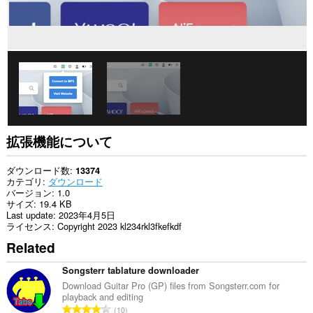
ン
グ
ア
ク
テ
ィ
ビ
テ
ィ
に
ア
ク
セ
拡張機能について
ス
可
能
ダウンロード数
13374
で
カテゴリ
ダウンロード
す。
バージョン
1.0
サイズ
19.4 KB
Last update
2023年4月5日
ライセンス
Copyright 2023 kl234rkl3fkefkdf
Related
Songsterr tablature downloader
Download Guitar Pro (GP) files from Songsterr.com for
playback and editing
評
10