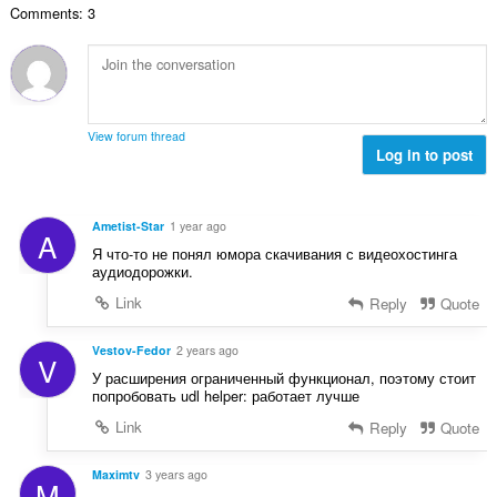
Comments: 3
：
View forum thread
Log in to post
Ametist-Star
1 year ago
A
Я что-то не понял юмора скачивания с видеохостинга
аудиодорожки.
Link
Reply
Quote
Vestov-Fedor
2 years ago
V
У расширения ограниченный функционал, поэтому стоит
попробовать udl helper: работает лучше
Link
Reply
Quote
Maximtv
3 years ago
M