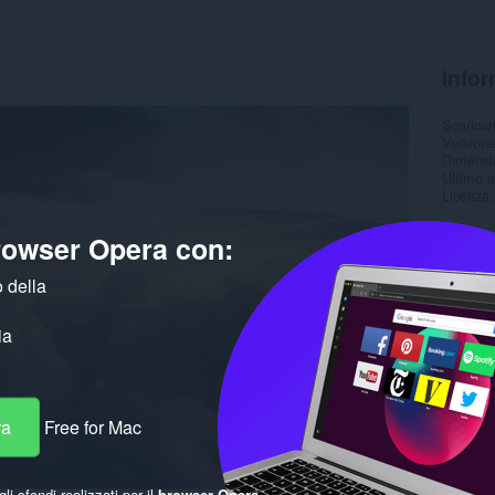
Infor
Scarica
Version
Dimensi
Ultimo 
Licenza
browser Opera con:
 della
ia
ra
Free for Mac
gli sfondi realizzati per il
browser Opera
.