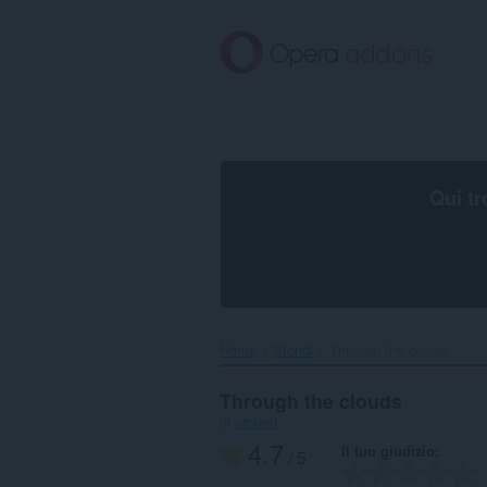
Passa
al
contenuto
principale
Qui tr
Home
Sfondi
Through the clouds‎
Through the clouds
di
orobert
4.7
Il tuo giudizio
/ 5