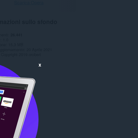
Scarica Opera
mazioni sullo sfondo
menti
26.441
e
1.0
one
15,3 MB
aggiornamento
20 Aprile 2021
Copyright 2019 orobert
x