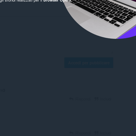
Accedi per pubblicare
1n3
Rispondi
Includi
Rispondi
Includi