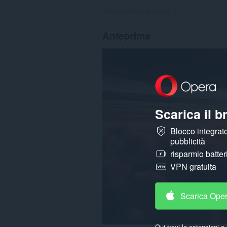
Numero totale di giudizi:
82
Anteprima
Scarica il 
Blocco integrato
pubblicità
risparmio batter
VPN gratuita
Scarica Ope
Qui trovi le estensioni e 