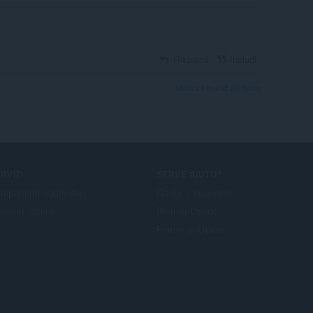
Rispondi
Includi
Mostra il thread dei forum
RVIZI
SERVE AIUTO?
mponenti aggiuntivi
Guida e supporto
count Opera
Blog di Opera
Forum di Opera