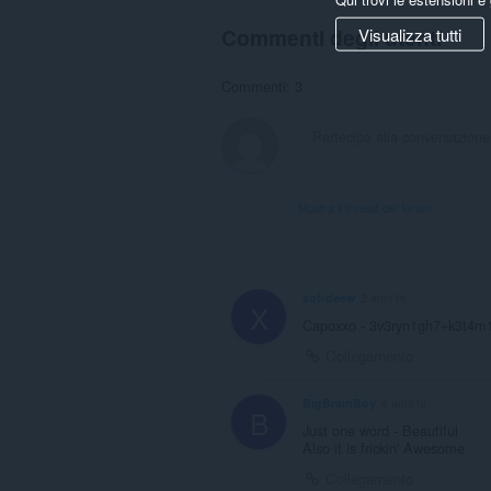
Commenti degli utenti
Visualizza tutti
Commenti: 3
Mostra il thread dei forum
xof-deew
2 anni fa
X
Capoxxo - 3v3ryn1gh7+k3t4m
Collegamento
BigBrainBoy
4 anni fa
B
Just one word - Beautiful
Also it is frickin' Awesome
Collegamento