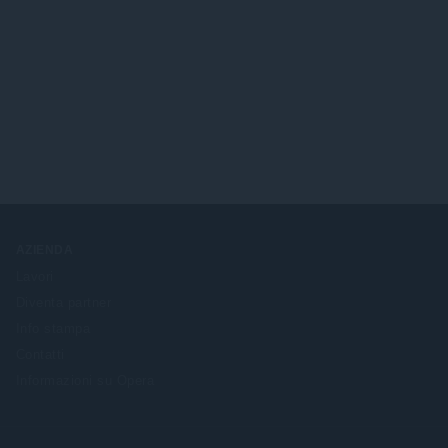
AZIENDA
Lavori
Diventa partner
Info stampa
Contatti
Informazioni su Opera