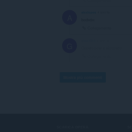
Collegamento
alexlopes
4 anni fa
A
bccbcbc
Collegamento
gino1514
4 anni fa
G
Questo post è eliminato!
Collegamento
Mostra più commenti
SCARICA OPERA
SE