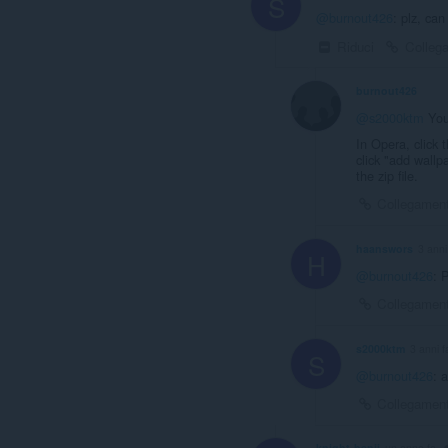
S
@burnout426
: plz, ca
Riduci
Colleg
burnout426
VO
@s2000ktm
You
In Opera, click 
click "add wallpa
the zip file.
Collegamen
haanswors
3 anni
H
@burnout426
: 
Collegamen
s2000ktm
3 anni f
S
@burnout426
: 
Collegamen
knight-benji
un anno fa