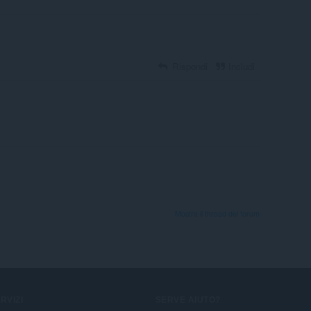
Rispondi
Includi
Mostra il thread dei forum
RVIZI
SERVE AIUTO?