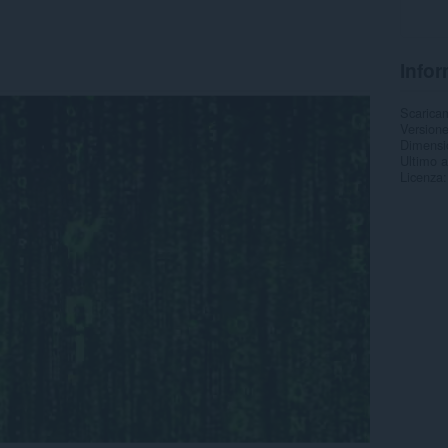
Infor
Scarica
Version
Dimensi
Ultimo 
Licenza