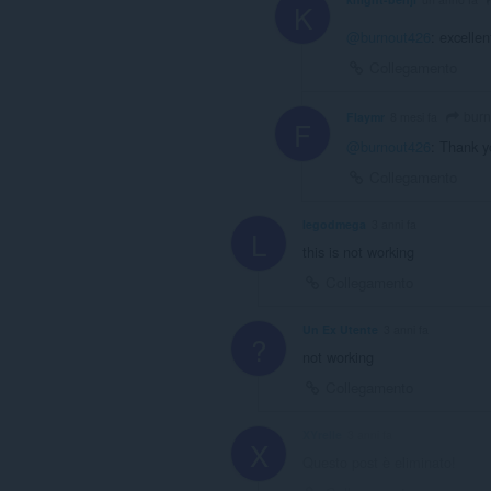
K
@burnout426
: excellen
Collegamento
burn
Flaymr
8 mesi fa
F
@burnout426
: Thank y
Collegamento
legodmega
3 anni fa
L
this is not working
Collegamento
Un Ex Utente
3 anni fa
?
not working
Collegamento
XYrelle
3 anni fa
X
Questo post è eliminato!