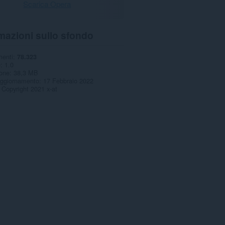
Scarica Opera
mazioni sullo sfondo
menti
78.323
e
1.0
one
38,3 MB
aggiornamento
17 Febbraio 2022
Copyright 2021 x-at