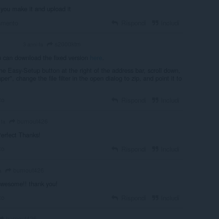
n you make it and upload it
amento
Rispondi
Includi
s2000ktm
3 anni fa
LUNTEER
 can download the fixed version
here
.
the Easy-Setup button at the right of the address bar, scroll down,
per", change the file filter in the open dialog to zip, and point it to
to
Rispondi
Includi
burnout426
 fa
Perfect Thanks!
to
Rispondi
Includi
burnout426
a
awesome!! thank you!
to
Rispondi
Includi
burnout426