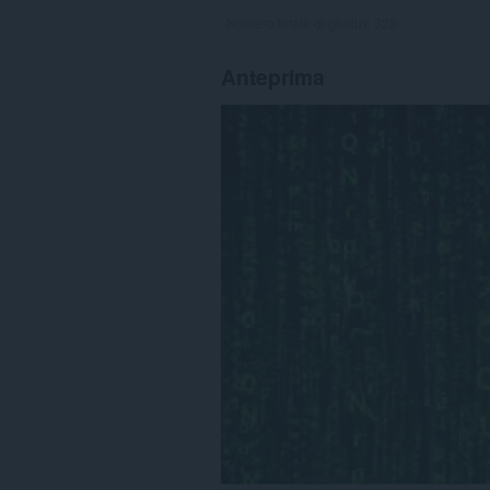
Numero totale di giudizi:
323
Anteprima