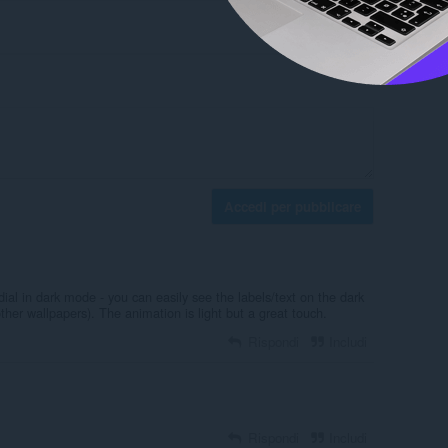
Accedi per pubblicare
dial in dark mode - you can easily see the labels/text on the dark
ther wallpapers). The animation is light but a great touch.
Rispondi
Includi
Rispondi
Includi