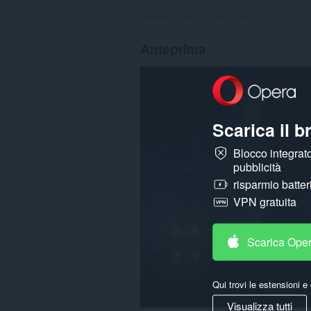
Numero totale di giudizi:
64
Anteprima
Scarica il 
Blocco integrato
pubblicità
risparmio batter
VPN gratuita
Scarica Ope
Qui trovi le estensioni e 
Visualizza tutti