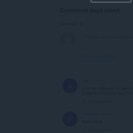
Commenti degli utenti
Commenti: 2
Mostra il thread dei forum
axtx
un anno fa
A
Love this wallpaper for speed 
background (not the case for o
Collegamento
FunnYCat
4 anni fa
F
Калл говна
Collegamento