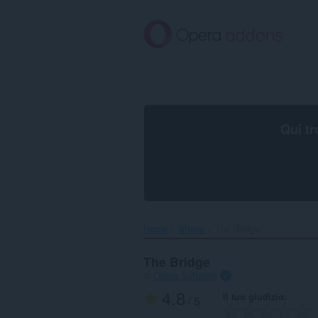
Passa
al
contenuto
principale
Qui tr
Home
Sfondi
The Bridge‎
The Bridge
di
Opera Software
4.8
Il tuo giudizio
/ 5