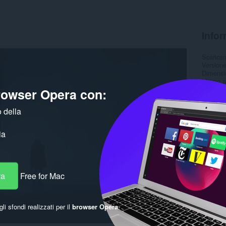
Infor
Scarica
Version
Dimensi
Ultimo 
Licenza
browser Opera con:
 della
ia
ra
Free for Mac
gli sfondi realizzati per il
browser Opera
.