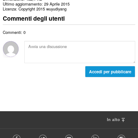
Ultimo aggiornamento
29 Aprile 2015
Licenza
Copyright 2015 wuyudiyang
Commenti degli utenti
Commenti: 0
Accedi per pubblicare
In alto
F
Facebook
Twitter
Youtube
LinkedIn
Instag
o