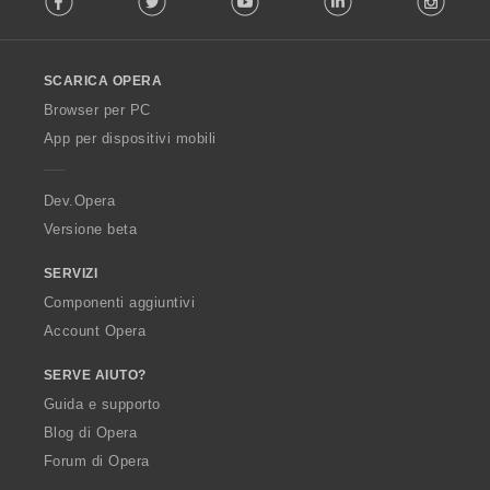
l
l
o
SCARICA OPERA
w
O
Browser per PC
p
App per dispositivi mobili
e
r
a
Dev.Opera
Versione beta
SERVIZI
Componenti aggiuntivi
Account Opera
SERVE AIUTO?
Guida e supporto
Blog di Opera
Forum di Opera