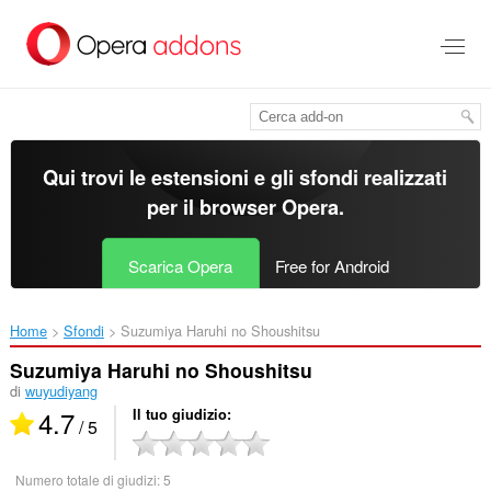
Passa
al
contenuto
principale
Qui trovi le estensioni e gli sfondi realizzati
per il
browser Opera
.
Scarica Opera
Free for Android
Home
Sfondi
Suzumiya Haruhi no Shoushitsu‎
Suzumiya Haruhi no Shoushitsu
di
wuyudiyang
4.7
Il tuo giudizio
/ 5
Numero totale di giudizi:
5