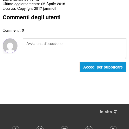
Ultimo aggiornamento
05 Aprile 2018
Licenza
Copyright 2017 jammoll
Commenti degli utenti
Commenti: 0
Accedi per pubblicare
In alto
F
Facebook
Twitter
Youtube
LinkedIn
Instag
o