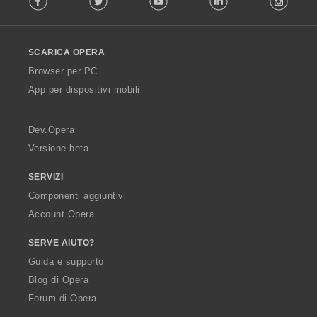
l
l
o
SCARICA OPERA
w
O
Browser per PC
p
App per dispositivi mobili
e
r
a
Dev.Opera
Versione beta
SERVIZI
Componenti aggiuntivi
Account Opera
SERVE AIUTO?
Guida e supporto
Blog di Opera
Forum di Opera