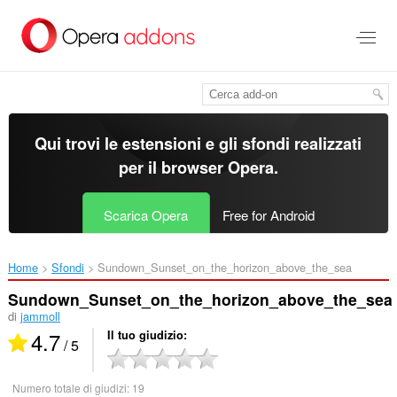
Passa
al
contenuto
principale
Qui trovi le estensioni e gli sfondi realizzati
per il
browser Opera
.
Scarica Opera
Free for Android
Home
Sfondi
Sundown_Sunset_on_the_horizon_above_the_sea‎
Sundown_Sunset_on_the_horizon_above_the_sea
di
jammoll
4.7
Il tuo giudizio
/ 5
Numero totale di giudizi:
19