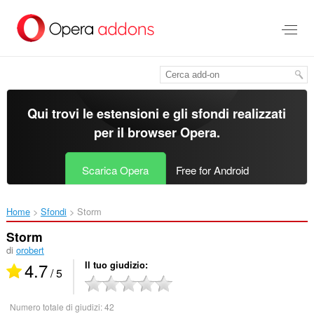
Passa
al
contenuto
principale
Qui trovi le estensioni e gli sfondi realizzati
per il
browser Opera
.
Scarica Opera
Free for Android
Home
Sfondi
Storm‎
Storm
di
orobert
4.7
Il tuo giudizio
/ 5
Numero totale di giudizi:
42