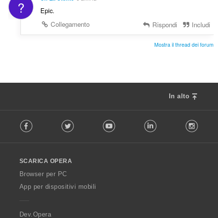
?
Epic.
Collegamento
Rispondi
Includi
Mostra il thread dei forum
In alto
F
Facebook
Twitter
Youtube
LinkedIn
Instag
o
l
l
o
SCARICA OPERA
w
O
Browser per PC
p
App per dispositivi mobili
e
r
a
Dev.Opera