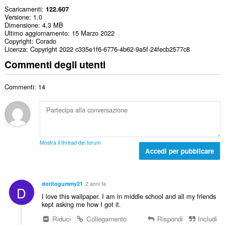
Scaricamenti
122.607
Versione
1.0
Dimensione
4,3 MB
Ultimo aggiornamento
15 Marzo 2022
Copyright
Corado
Licenza
Copyright 2022 c335e1f6-6776-4b62-9a5f-24fecb2577c8
Commenti degli utenti
Commenti: 14
Mostra il thread dei forum
Accedi per pubblicare
doritogummy21
2 anni fa
D
I love this wallpaper. I am in middle school and all my friends
kept asking me how I got it.
Riduci
Collegamento
Rispondi
Includi