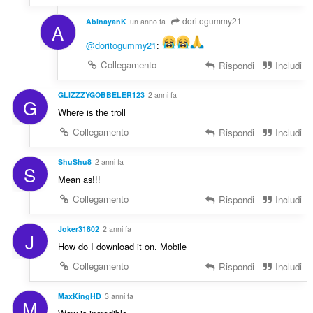
doritogummy21
AbinayanK
un anno fa
A
@doritogummy21
:
Collegamento
Rispondi
Includi
GLIZZZYGOBBELER123
2 anni fa
G
Where is the troll
Collegamento
Rispondi
Includi
ShuShu8
2 anni fa
S
Mean as!!!
Collegamento
Rispondi
Includi
Joker31802
2 anni fa
J
How do I download it on. Mobile
Collegamento
Rispondi
Includi
MaxKingHD
3 anni fa
M