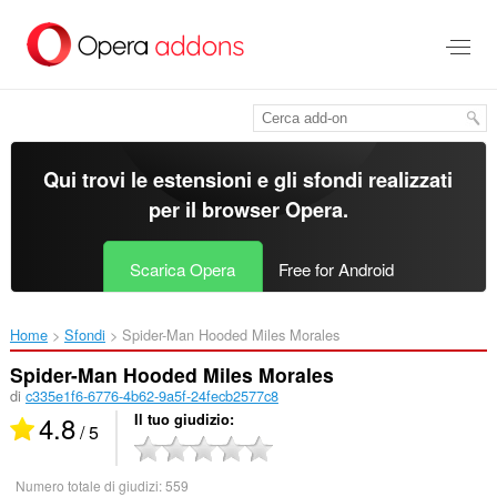
Passa
al
contenuto
principale
Qui trovi le estensioni e gli sfondi realizzati
per il
browser Opera
.
Scarica Opera
Free for Android
Home
Sfondi
Spider-Man Hooded Miles Morales‎
Spider-Man Hooded Miles Morales
di
c335e1f6-6776-4b62-9a5f-24fecb2577c8
4.8
Il tuo giudizio
/ 5
Numero totale di giudizi:
559