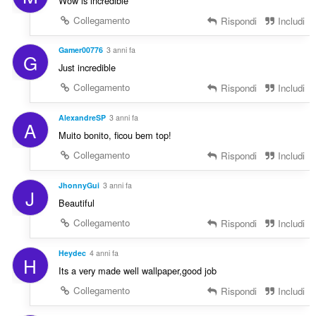
Wow is incredible
Collegamento
Rispondi
Includi
Gamer00776
3 anni fa
G
Just incredible
Collegamento
Rispondi
Includi
AlexandreSP
3 anni fa
A
Muito bonito, ficou bem top!
Collegamento
Rispondi
Includi
JhonnyGui
3 anni fa
J
Beautiful
Collegamento
Rispondi
Includi
Heydec
4 anni fa
H
Its a very made well wallpaper,good job
Collegamento
Rispondi
Includi