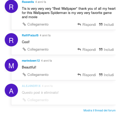
Raswells
4 anni fa
R
Tis is very very very "Best Wallpaper" thank you of all my heart
for this Wallpapers Spiderman is my very very favorite game
and movie
Collegamento
Rispondi
Includi
RafifFaizulS
4 anni fa
R
Cool!
Collegamento
Rispondi
Includi
mariedawn12
4 anni fa
M
Beautiful!
Collegamento
Rispondi
Includi
ALEJ4NDR1X
4 anni fa
A
Questo post è eliminato!
Collegamento
Mostra il thread dei forum