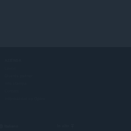
AZIENDA
Lavori
Diventa partner
Info stampa
Contatti
Informazioni su Opera
Select
In alto