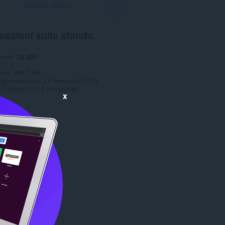
Scarica Opera
mazioni sullo sfondo
menti
23.609
e
1.0
one
806,7 KB
aggiornamento
21 Novembre 2013
Copyright 2013 friman1986
x