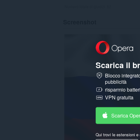
Numero totale di giudizi:
62
Screenshot
Scarica il 
Blocco integrato
pubblicità
risparmio batter
VPN gratuita
Scarica Ope
Qui trovi le estensioni e 