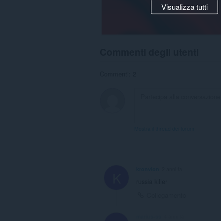
Visualizza tutti
Commenti degli utenti
Commenti: 2
Mostra il thread dei forum
kronvion
2 anni fa
K
russia killer
Collegamento
marius-ss
4 anni fa