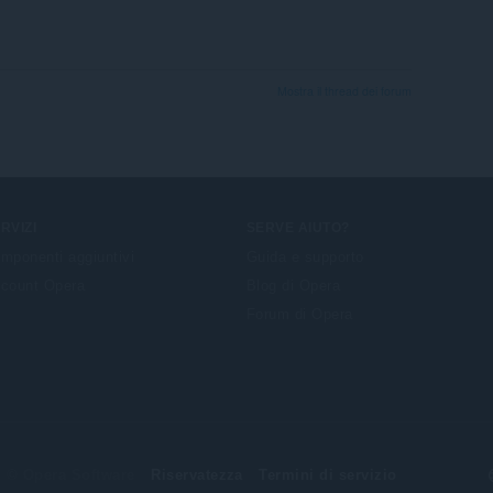
Mostra il thread dei forum
RVIZI
SERVE AIUTO?
mponenti aggiuntivi
Guida e supporto
count Opera
Blog di Opera
Forum di Opera
© Opera Software
Riservatezza
Termini di servizio