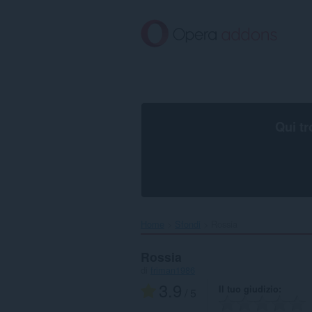
Passa
al
contenuto
principale
Qui tr
Home
Sfondi
Rossia‎
Rossia
di
friman1986
3.9
Il tuo giudizio
/ 5