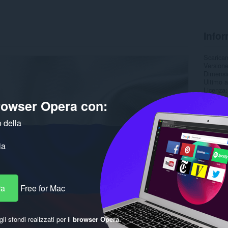
Infor
Scarica
Version
Dimensi
Ultimo 
Licenza
browser Opera con:
 della
ia
ra
Free for Mac
gli sfondi realizzati per il
browser Opera
.