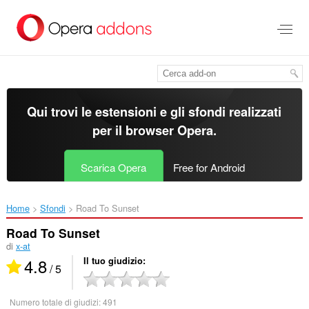
Passa
al
contenuto
principale
Qui trovi le estensioni e gli sfondi realizzati
per il
browser Opera
.
Scarica Opera
Free for Android
Home
Sfondi
Road To Sunset‎
Road To Sunset
di
x-at
4.8
Il tuo giudizio
/ 5
Numero totale di giudizi:
491