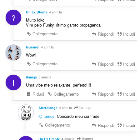
Un Ex Utente
4 anni fa
?
Muito loko
Vim pelo Funky, ótimo garoto propaganda
Collegamento
Rispondi
Includi
Isurandi
4 anni fa
Wow!
Collegamento
Rispondi
Includi
itamqs
5 anni fa
I
Uma vibe meio relaxante, perfeito!!!!
Riduci
Collegamento
Rispondi
Includi
itamqs
AlerOllange
4 anni fa
@itamqs
: Concordo meu confrade
Collegamento
Rispondi
Includi
itamqs
Un Ex Utente
4 anni fa