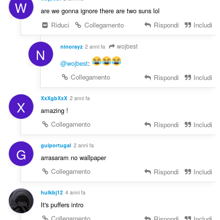
W
are we gonna ignore there are two suns lol
Riduci
Collegamento
Rispondi
Includi
wojbest
ninorayz
2 anni fa
N
@wojbest
:
Collegamento
Rispondi
Includi
XxXgbXxX
2 anni fa
X
amazing !
Collegamento
Rispondi
Includi
guiportugal
2 anni fa
G
arrasaram no wallpaper
Collegamento
Rispondi
Includi
hulkbj12
4 anni fa
It's puffers intro
Collegamento
Rispondi
Includi