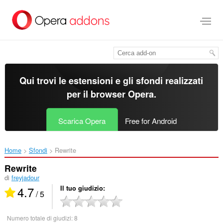
Passa
al
contenuto
principale
Qui trovi le estensioni e gli sfondi realizzati
per il
browser Opera
.
Scarica Opera
Free for Android
Home
Sfondi
Rewrite‎
Rewrite
di
freyjadour
4.7
Il tuo giudizio
/ 5
Numero totale di giudizi:
8